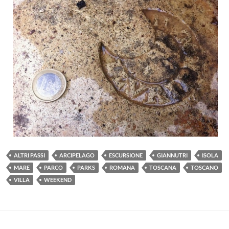
ALTRI PASSI
ARCIPELAGO
ESCURSIONE
GIANNUTRI
ISOLA
MARE
PARCO
PARKS
ROMANA
TOSCANA
TOSCANO
VILLA
WEEKEND