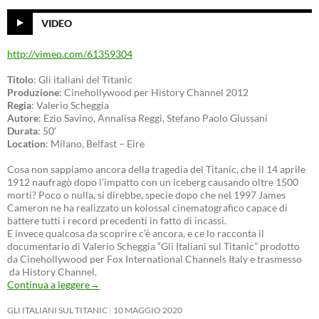
VIDEO
http://vimeo.com/61359304
Titolo
: Gli italiani del Titanic
Produzione
: Cinehollywood per History Channel 2012
Regia
: Valerio Scheggia
Autore
: Ezio Savino, Annalisa Reggi, Stefano Paolo Giussani
Durata
: 50′
Location
: Milano, Belfast – Eire
Cosa non sappiamo ancora della tragedia del Titanic, che il 14 aprile
1912 naufragò dopo l’impatto con un iceberg causando oltre 1500
morti? Poco o nulla, si direbbe, specie dopo che nel 1997 James
Cameron ne ha realizzato un kolossal cinematografico capace di
battere tutti i record precedenti in fatto di incassi.
E invece qualcosa da scoprire c’è ancora, e ce lo racconta il
documentario di Valerio Scheggia “Gli Italiani sul Titanic” prodotto
da Cinehollywood per Fox International Channels Italy e trasmesso
da History Channel.
Continua a leggere
→
GLI ITALIANI SUL TITANIC
10 MAGGIO 2020