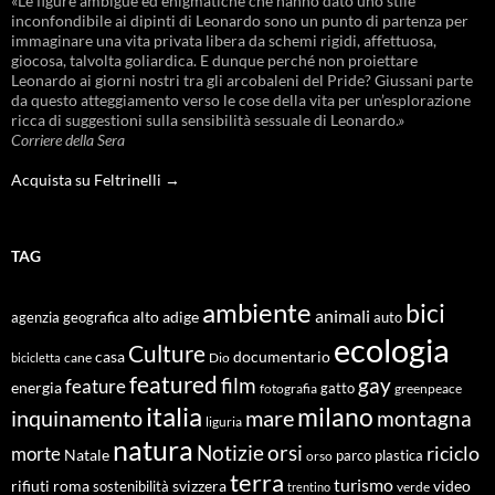
«Le figure ambigue ed enigmatiche che hanno dato uno stile
inconfondibile ai dipinti di Leonardo sono un punto di partenza per
immaginare una vita privata libera da schemi rigidi, affettuosa,
giocosa, talvolta goliardica. E dunque perché non proiettare
Leonardo ai giorni nostri tra gli arcobaleni del Pride? Giussani parte
da questo atteggiamento verso le cose della vita per un’esplorazione
ricca di suggestioni sulla sensibilità sessuale di Leonardo.»
Corriere della Sera
Acquista su Feltrinelli →
TAG
ambiente
bici
animali
alto adige
agenzia geografica
auto
ecologia
Culture
documentario
casa
cane
Dio
bicicletta
featured
film
gay
feature
energia
fotografia
gatto
greenpeace
italia
milano
inquinamento
mare
montagna
liguria
natura
Notizie
orsi
riciclo
morte
Natale
orso
parco
plastica
terra
turismo
roma
svizzera
video
rifiuti
sostenibilità
verde
trentino