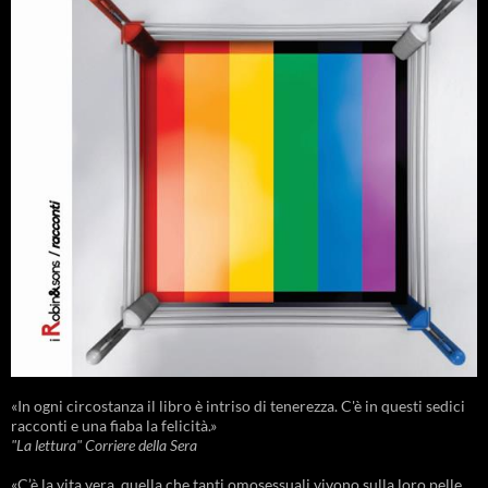
«In ogni circostanza il libro è intriso di tenerezza. C'è in questi sedici
racconti e una fiaba la felicità.»
"La lettura" Corriere della Sera
«C’è la vita vera, quella che tanti omosessuali vivono sulla loro pelle,