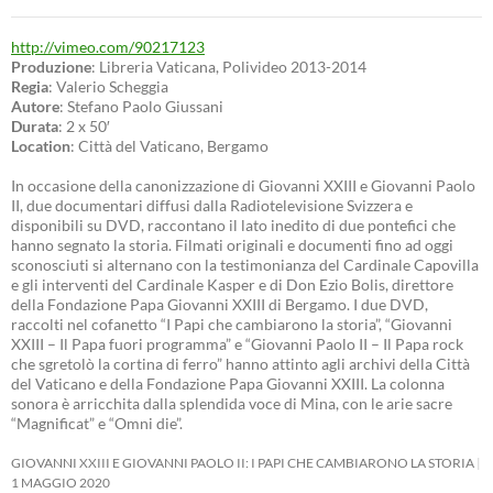
http://vimeo.com/90217123
Produzione
: Libreria Vaticana, Polivideo 2013-2014
Regia
: Valerio Scheggia
Autore
: Stefano Paolo Giussani
Durata
: 2 x 50′
Location
: Città del Vaticano, Bergamo
In occasione della canonizzazione di Giovanni XXIII e Giovanni Paolo
II, due documentari diffusi dalla Radiotelevisione Svizzera e
disponibili su DVD, raccontano il lato inedito di due pontefici che
hanno segnato la storia. Filmati originali e documenti fino ad oggi
sconosciuti si alternano con la testimonianza del Cardinale Capovilla
e gli interventi del Cardinale Kasper e di Don Ezio Bolis, direttore
della Fondazione Papa Giovanni XXIII di Bergamo. I due DVD,
raccolti nel cofanetto “I Papi che cambiarono la storia”, “Giovanni
XXIII – Il Papa fuori programma” e “Giovanni Paolo II – Il Papa rock
che sgretolò la cortina di ferro” hanno attinto agli archivi della Città
del Vaticano e della Fondazione Papa Giovanni XXIII. La colonna
sonora è arricchita dalla splendida voce di Mina, con le arie sacre
“Magnificat” e “Omni die”.
GIOVANNI XXIII E GIOVANNI PAOLO II: I PAPI CHE CAMBIARONO LA STORIA
1 MAGGIO 2020