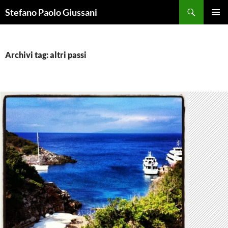
Vai
Cerca
Stefano Paolo Giussani
al
MENU
contenuto
PRINCI
Archivi tag: altri passi