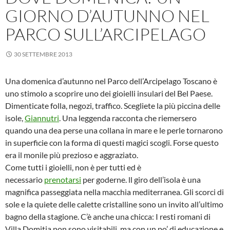
GIORNO D’AUTUNNO NEL
PARCO SULL’ARCIPELAGO
30 SETTEMBRE 2013
Una domenica d’autunno nel Parco dell’Arcipelago Toscano è
uno stimolo a scoprire uno dei gioielli insulari del Bel Paese.
Dimenticate folla, negozi, traffico. Scegliete la più piccina delle
isole,
Giannutri
. Una leggenda racconta che riemersero
quando una dea perse una collana in mare e le perle tornarono
in superficie con la forma di questi magici scogli. Forse questo
era il monile più prezioso e aggraziato.
Come tutti i gioielli, non è per tutti ed è
necessario
prenotarsi
per goderne. ll giro dell’isola è una
magnifica passeggiata nella macchia mediterranea. Gli scorci di
sole e la quiete delle calette cristalline sono un invito all’ultimo
bagno della stagione. C’è anche una chicca: I resti romani di
Villa Domitia non sono visitabili, ma con un po’ di educazione e