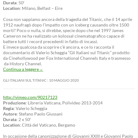
Durata
: 50′
Location
: Milano, Belfast – Eire
Cosa non sappiamo ancora della tragedia del Titanic, che il 14 aprile
1912 naufragò dopo l’impatto con un iceberg causando oltre 1500
morti? Poco o nulla, si direbbe, specie dopo che nel 1997 James
Cameron ne ha realizzato un kolossal cinematografico capace di
battere tutti i record precedenti in fatto di incassi.
E invece qualcosa da scoprire c’è ancora, e ce lo racconta il
documentario di Valerio Scheggia “Gli Italiani sul Titanic” prodotto
da Cinehollywood per Fox International Channels Italy e trasmesso
da History Channel.
Continua a leggere
→
GLI ITALIANI SUL TITANIC
10 MAGGIO 2020
http://vimeo.com/90217123
Produzione
: Libreria Vaticana, Polivideo 2013-2014
Regia
: Valerio Scheggia
Autore
: Stefano Paolo Giussani
Durata
: 2 x 50′
Location
: Città del Vaticano, Bergamo
In occasione della canonizzazione di Giovanni XXIII e Giovanni Paolo