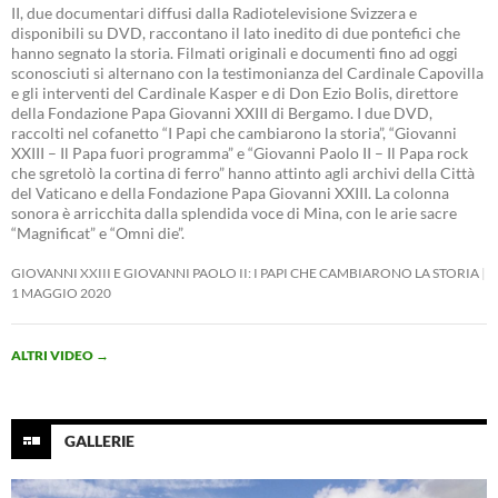
II, due documentari diffusi dalla Radiotelevisione Svizzera e
disponibili su DVD, raccontano il lato inedito di due pontefici che
hanno segnato la storia. Filmati originali e documenti fino ad oggi
sconosciuti si alternano con la testimonianza del Cardinale Capovilla
e gli interventi del Cardinale Kasper e di Don Ezio Bolis, direttore
della Fondazione Papa Giovanni XXIII di Bergamo. I due DVD,
raccolti nel cofanetto “I Papi che cambiarono la storia”, “Giovanni
XXIII – Il Papa fuori programma” e “Giovanni Paolo II – Il Papa rock
che sgretolò la cortina di ferro” hanno attinto agli archivi della Città
del Vaticano e della Fondazione Papa Giovanni XXIII. La colonna
sonora è arricchita dalla splendida voce di Mina, con le arie sacre
“Magnificat” e “Omni die”.
GIOVANNI XXIII E GIOVANNI PAOLO II: I PAPI CHE CAMBIARONO LA STORIA
1 MAGGIO 2020
ALTRI VIDEO
→
GALLERIE