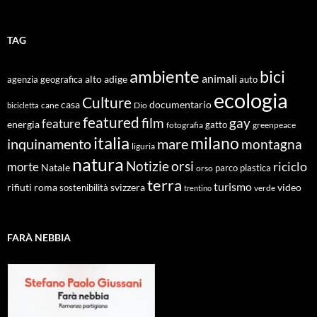
TAG
ambiente
bici
animali
alto adige
agenzia geografica
auto
ecologia
Culture
documentario
casa
cane
Dio
bicicletta
featured
film
gay
feature
energia
fotografia
gatto
greenpeace
italia
milano
inquinamento
mare
montagna
liguria
natura
Notizie
orsi
riciclo
morte
Natale
orso
parco
plastica
terra
turismo
roma
svizzera
video
rifiuti
sostenibilità
verde
trentino
FARÀ NEBBIA