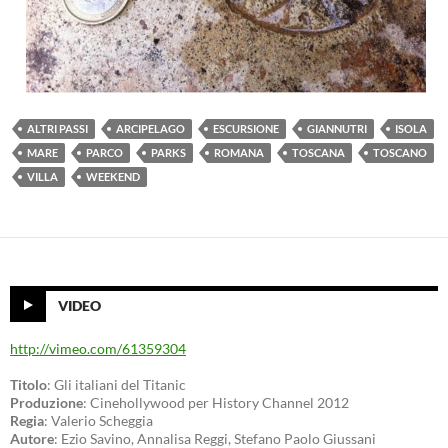
ALTRI PASSI
ARCIPELAGO
ESCURSIONE
GIANNUTRI
ISOLA
MARE
PARCO
PARKS
ROMANA
TOSCANA
TOSCANO
VILLA
WEEKEND
VIDEO
http://vimeo.com/61359304
Titolo
: Gli italiani del Titanic
Produzione
: Cinehollywood per History Channel 2012
Regia
: Valerio Scheggia
Autore
: Ezio Savino, Annalisa Reggi, Stefano Paolo Giussani