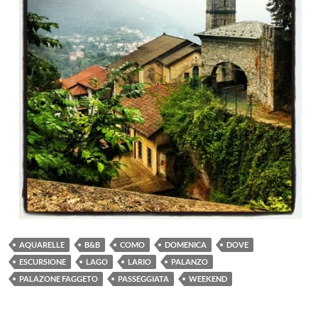
AQUARELLE
B&B
COMO
DOMENICA
DOVE
ESCURSIONE
LAGO
LARIO
PALANZO
PALAZONE FAGGETO
PASSEGGIATA
WEEKEND