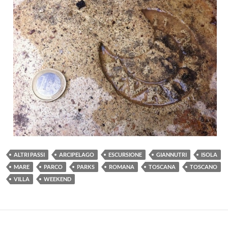
ALTRI PASSI
ARCIPELAGO
ESCURSIONE
GIANNUTRI
ISOLA
MARE
PARCO
PARKS
ROMANA
TOSCANA
TOSCANO
VILLA
WEEKEND