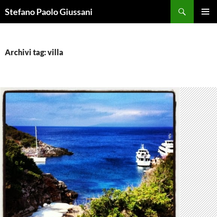
Vai
Cerca
Stefano Paolo Giussani
al
MENU
contenuto
PRINCI
Archivi tag: villa