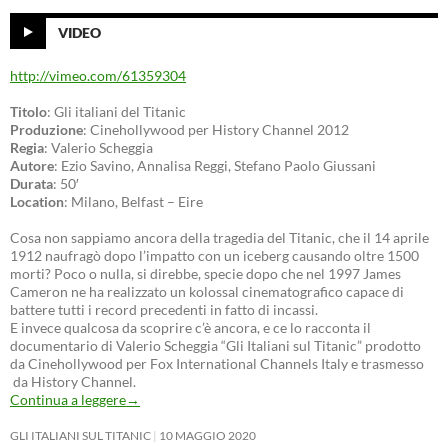
VIDEO
http://vimeo.com/61359304
Titolo
: Gli italiani del Titanic
Produzione
: Cinehollywood per History Channel 2012
Regia
: Valerio Scheggia
Autore
: Ezio Savino, Annalisa Reggi, Stefano Paolo Giussani
Durata
: 50′
Location
: Milano, Belfast – Eire
Cosa non sappiamo ancora della tragedia del Titanic, che il 14 aprile
1912 naufragò dopo l’impatto con un iceberg causando oltre 1500
morti? Poco o nulla, si direbbe, specie dopo che nel 1997 James
Cameron ne ha realizzato un kolossal cinematografico capace di
battere tutti i record precedenti in fatto di incassi.
E invece qualcosa da scoprire c’è ancora, e ce lo racconta il
documentario di Valerio Scheggia “Gli Italiani sul Titanic” prodotto
da Cinehollywood per Fox International Channels Italy e trasmesso
da History Channel.
Continua a leggere
→
GLI ITALIANI SUL TITANIC
10 MAGGIO 2020