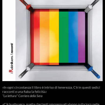
«In ogni circostanza il libro è intriso di tenerezza. C'è in questi sedici
racconti e una fiaba la felicità.»
"La lettura" Corriere della Sera
«C’è la vita vera, quella che tanti omosessuali vivono sulla loro pelle,