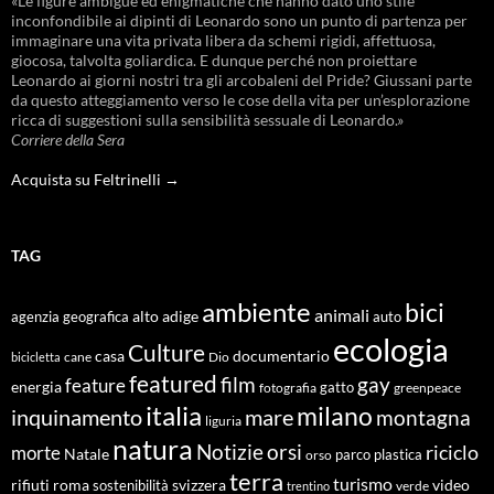
«Le figure ambigue ed enigmatiche che hanno dato uno stile
inconfondibile ai dipinti di Leonardo sono un punto di partenza per
immaginare una vita privata libera da schemi rigidi, affettuosa,
giocosa, talvolta goliardica. E dunque perché non proiettare
Leonardo ai giorni nostri tra gli arcobaleni del Pride? Giussani parte
da questo atteggiamento verso le cose della vita per un’esplorazione
ricca di suggestioni sulla sensibilità sessuale di Leonardo.»
Corriere della Sera
Acquista su Feltrinelli →
TAG
ambiente
bici
animali
alto adige
agenzia geografica
auto
ecologia
Culture
documentario
casa
cane
Dio
bicicletta
featured
film
gay
feature
energia
fotografia
gatto
greenpeace
italia
milano
inquinamento
mare
montagna
liguria
natura
Notizie
orsi
riciclo
morte
Natale
orso
parco
plastica
terra
turismo
roma
svizzera
video
rifiuti
sostenibilità
verde
trentino