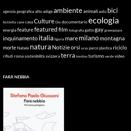
ambiente
bici
animali
alto adige
agenzia geografica
auto
ecologia
Culture
documentario
casa
cane
Dio
bicicletta
featured
film
gay
feature
energia
fotografia
gatto
greenpeace
italia
milano
inquinamento
mare
montagna
liguria
natura
Notizie
orsi
riciclo
morte
Natale
orso
parco
plastica
terra
turismo
roma
svizzera
video
rifiuti
sostenibilità
verde
trentino
FARÀ NEBBIA