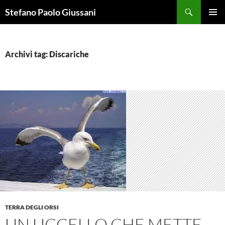
Vai
Cerca
Stefano Paolo Giussani
al
MENU
contenuto
PRINCI
Archivi tag: Discariche
TERRA DEGLI ORSI
UN UCCELLO CHE METTE