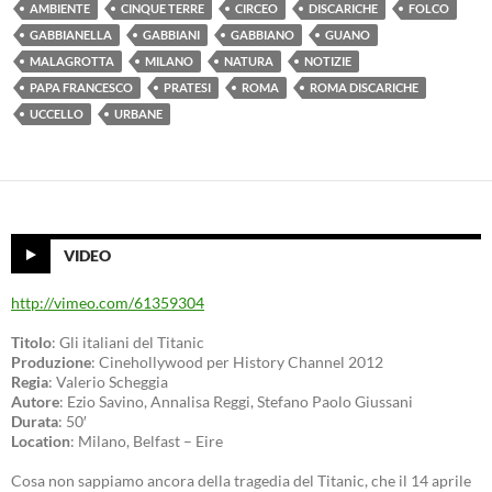
AMBIENTE
CINQUE TERRE
CIRCEO
DISCARICHE
FOLCO
GABBIANELLA
GABBIANI
GABBIANO
GUANO
MALAGROTTA
MILANO
NATURA
NOTIZIE
PAPA FRANCESCO
PRATESI
ROMA
ROMA DISCARICHE
UCCELLO
URBANE
VIDEO
http://vimeo.com/61359304
Titolo
: Gli italiani del Titanic
Produzione
: Cinehollywood per History Channel 2012
Regia
: Valerio Scheggia
Autore
: Ezio Savino, Annalisa Reggi, Stefano Paolo Giussani
Durata
: 50′
Location
: Milano, Belfast – Eire
Cosa non sappiamo ancora della tragedia del Titanic, che il 14 aprile