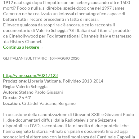
1912 naufragò dopo l’impatto con un iceberg causando oltre 1500
morti? Poco o nulla, si direbbe, specie dopo che nel 1997 James
Cameron ne ha realizzato un kolossal cinematografico capace di
battere tutti i record precedenti in fatto di incassi.
E invece qualcosa da scoprire c’è ancora, e ce lo racconta il
documentario di Valerio Scheggia “Gli Italiani sul Titanic” prodotto
da Cinehollywood per Fox International Channels Italy e trasmesso
da History Channel.
Continua a leggere
→
GLI ITALIANI SUL TITANIC
10 MAGGIO 2020
http://vimeo.com/90217123
Produzione
: Libreria Vaticana, Polivideo 2013-2014
Regia
: Valerio Scheggia
Autore
: Stefano Paolo Giussani
Durata
: 2 x 50′
Location
: Città del Vaticano, Bergamo
In occasione della canonizzazione di Giovanni XXIII e Giovanni Paolo
II, due documentari diffusi dalla Radiotelevisione Svizzera e
disponibili su DVD, raccontano il lato inedito di due pontefici che
hanno segnato la storia. Filmati originali e documenti fino ad oggi
sconosciuti si alternano con la testimonianza del Cardinale Capovilla