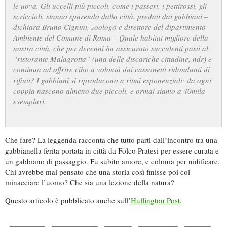
le uova. Gli uccelli più piccoli, come i passeri, i pettirossi, gli
scriccioli, stanno sparendo dalla città, predati dai gabbiani –
dichiara Bruno Cignini, zoologo e direttore del dipartimento
Ambiente del Comune di Roma – Quale habitat migliore della
nostra città, che per decenni ha assicurato succulenti pasti al
“ristorante Malagrotta” (una delle discariche cittadine, ndr) e
continua ad offrire cibo a volontà dai cassonetti ridondanti di
rifiuti? I gabbiani si riproducono a ritmi esponenziali: da ogni
coppia nascono almeno due piccoli, e ormai siamo a 40mila
esemplari.
Che fare? La leggenda racconta che tutto partì dall’incontro tra una
gabbianella ferita portata in città da Folco Pratesi per essere curata e
un gabbiano di passaggio. Fu subito amore, e colonia per nidificare.
Chi avrebbe mai pensato che una storia così finisse poi col
minacciare l’uomo? Che sia una lezione della natura?
Questo articolo è pubblicato anche sull’
Huffington Post
.