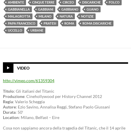
AMBIENTE
CINQUE TERRE
CIRCEO
DISCARICHE
FOLCO
GABBIANELLA
GABBIANI
GABBIANO
GUANO
MALAGROTTA
MILANO
NATURA
NOTIZIE
PAPA FRANCESCO
PRATESI
ROMA
ROMA DISCARICHE
UCCELLO
URBANE
VIDEO
http://vimeo.com/61359304
Titolo
: Gli italiani del Titanic
Produzione
: Cinehollywood per History Channel 2012
Regia
: Valerio Scheggia
Autore
: Ezio Savino, Annalisa Reggi, Stefano Paolo Giussani
Durata
: 50′
Location
: Milano, Belfast – Eire
Cosa non sappiamo ancora della tragedia del Titanic, che il 14 aprile