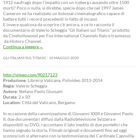
1912 naufragò dopo l’impatto con un iceberg causando oltre 1500
morti? Poco o nulla, si direbbe, specie dopo che nel 1997 James
Cameron ne ha realizzato un kolossal cinematografico capace di
battere tutti i record precedenti in fatto di incassi.
E invece qualcosa da scoprire c’è ancora, e ce lo racconta il
documentario di Valerio Scheggia “Gli Italiani sul Titanic” prodotto
da Cinehollywood per Fox International Channels Italy e trasmesso
da History Channel.
Continua a leggere
→
GLI ITALIANI SUL TITANIC
10 MAGGIO 2020
http://vimeo.com/90217123
Produzione
: Libreria Vaticana, Polivideo 2013-2014
Regia
: Valerio Scheggia
Autore
: Stefano Paolo Giussani
Durata
: 2 x 50′
Location
: Città del Vaticano, Bergamo
In occasione della canonizzazione di Giovanni XXIII e Giovanni Paolo
II, due documentari diffusi dalla Radiotelevisione Svizzera e
disponibili su DVD, raccontano il lato inedito di due pontefici che
hanno segnato la storia. Filmati originali e documenti fino ad oggi
sconosciuti si alternano con la testimonianza del Cardinale Capovilla