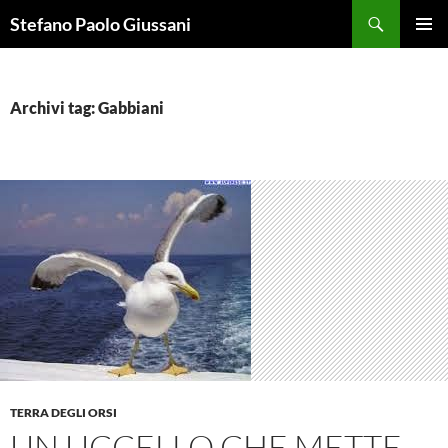
Vai
Cerca
Stefano Paolo Giussani
al
MENU
contenuto
PRINCI
Archivi tag: Gabbiani
TERRA DEGLI ORSI
UN UCCELLO CHE METTE