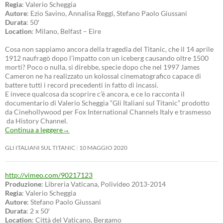
Regia
: Valerio Scheggia
Autore
: Ezio Savino, Annalisa Reggi, Stefano Paolo Giussani
Durata
: 50′
Location
: Milano, Belfast – Eire
Cosa non sappiamo ancora della tragedia del Titanic, che il 14 aprile
1912 naufragò dopo l’impatto con un iceberg causando oltre 1500
morti? Poco o nulla, si direbbe, specie dopo che nel 1997 James
Cameron ne ha realizzato un kolossal cinematografico capace di
battere tutti i record precedenti in fatto di incassi.
E invece qualcosa da scoprire c’è ancora, e ce lo racconta il
documentario di Valerio Scheggia “Gli Italiani sul Titanic” prodotto
da Cinehollywood per Fox International Channels Italy e trasmesso
da History Channel.
Continua a leggere
→
GLI ITALIANI SUL TITANIC
10 MAGGIO 2020
http://vimeo.com/90217123
Produzione
: Libreria Vaticana, Polivideo 2013-2014
Regia
: Valerio Scheggia
Autore
: Stefano Paolo Giussani
Durata
: 2 x 50′
Location
: Città del Vaticano, Bergamo