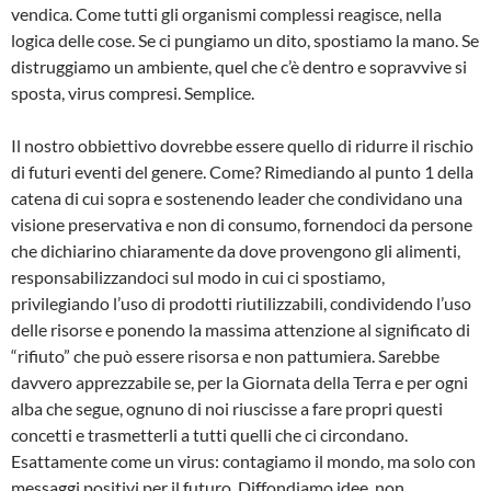
vendica. Come tutti gli organismi complessi reagisce, nella
logica delle cose. Se ci pungiamo un dito, spostiamo la mano. Se
distruggiamo un ambiente, quel che c’è dentro e sopravvive si
sposta, virus compresi. Semplice.
Il nostro obbiettivo dovrebbe essere quello di ridurre il rischio
di futuri eventi del genere. Come? Rimediando al punto 1 della
catena di cui sopra e sostenendo leader che condividano una
visione preservativa e non di consumo, fornendoci da persone
che dichiarino chiaramente da dove provengono gli alimenti,
responsabilizzandoci sul modo in cui ci spostiamo,
privilegiando l’uso di prodotti riutilizzabili, condividendo l’uso
delle risorse e ponendo la massima attenzione al significato di
“rifiuto” che può essere risorsa e non pattumiera. Sarebbe
davvero apprezzabile se, per la Giornata della Terra e per ogni
alba che segue, ognuno di noi riuscisse a fare propri questi
concetti e trasmetterli a tutti quelli che ci circondano.
Esattamente come un virus: contagiamo il mondo, ma solo con
messaggi positivi per il futuro. Diffondiamo idee, non