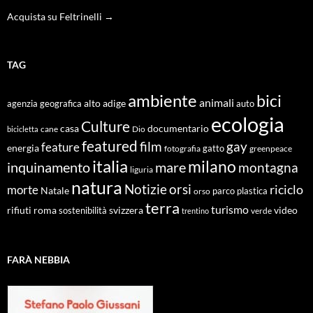
Acquista su Feltrinelli →
TAG
ambiente
bici
animali
alto adige
agenzia geografica
auto
ecologia
Culture
documentario
casa
cane
Dio
bicicletta
featured
film
gay
feature
energia
fotografia
gatto
greenpeace
italia
milano
inquinamento
mare
montagna
liguria
natura
Notizie
orsi
riciclo
morte
Natale
orso
parco
plastica
terra
turismo
roma
svizzera
video
rifiuti
sostenibilità
verde
trentino
FARÀ NEBBIA