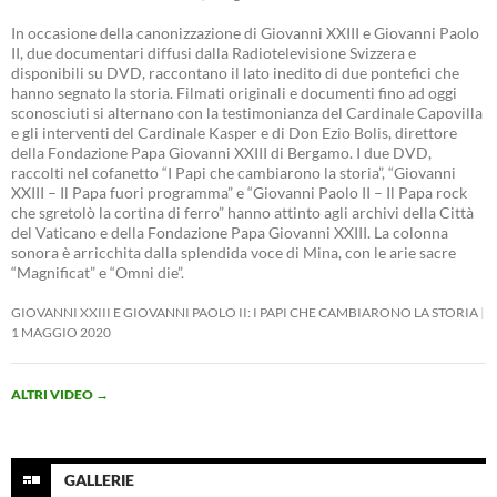
In occasione della canonizzazione di Giovanni XXIII e Giovanni Paolo
II, due documentari diffusi dalla Radiotelevisione Svizzera e
disponibili su DVD, raccontano il lato inedito di due pontefici che
hanno segnato la storia. Filmati originali e documenti fino ad oggi
sconosciuti si alternano con la testimonianza del Cardinale Capovilla
e gli interventi del Cardinale Kasper e di Don Ezio Bolis, direttore
della Fondazione Papa Giovanni XXIII di Bergamo. I due DVD,
raccolti nel cofanetto “I Papi che cambiarono la storia”, “Giovanni
XXIII – Il Papa fuori programma” e “Giovanni Paolo II – Il Papa rock
che sgretolò la cortina di ferro” hanno attinto agli archivi della Città
del Vaticano e della Fondazione Papa Giovanni XXIII. La colonna
sonora è arricchita dalla splendida voce di Mina, con le arie sacre
“Magnificat” e “Omni die”.
GIOVANNI XXIII E GIOVANNI PAOLO II: I PAPI CHE CAMBIARONO LA STORIA
1 MAGGIO 2020
ALTRI VIDEO
→
GALLERIE