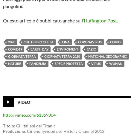
pangolini.
Questo articolo è pubblicato anche sull’
Huffington Post
.
2020
CHE TEMPO CHE FA
CINA
CORONAVIRUS
COVID
COVID19
EARTH DAY
ENVIROMENT
FAZIO
GIORNATA TERRA
GIORNATA TERRA 2020
NATIONAL GEOGRAPHIC
NATURE
PANDEMIA
SPECIE PROTETTA
VIRUS
WUHAN
VIDEO
http://vimeo.com/61359304
Titolo
: Gli italiani del Titanic
Produzione
: Cinehollywood per History Channel 2012