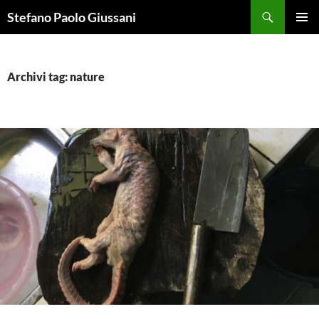
Vai
Cerca
Stefano Paolo Giussani
al
MENU
contenuto
PRINCI
Archivi tag: nature