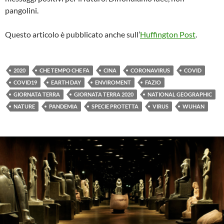
pangolini.
Questo articolo è pubblicato anche sull’
Huffington Post
.
2020
CHE TEMPO CHE FA
CINA
CORONAVIRUS
COVID
COVID19
EARTH DAY
ENVIROMENT
FAZIO
GIORNATA TERRA
GIORNATA TERRA 2020
NATIONAL GEOGRAPHIC
NATURE
PANDEMIA
SPECIE PROTETTA
VIRUS
WUHAN