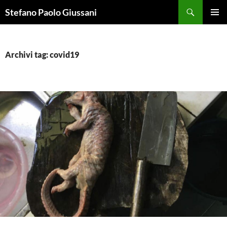
Vai
Cerca
Stefano Paolo Giussani
al
MENU
contenuto
PRINCI
Archivi tag: covid19