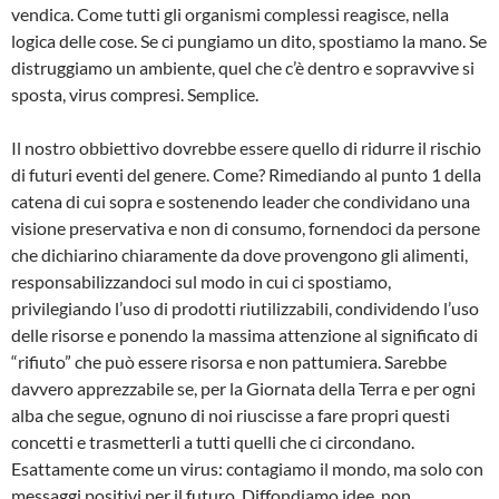
vendica. Come tutti gli organismi complessi reagisce, nella
logica delle cose. Se ci pungiamo un dito, spostiamo la mano. Se
distruggiamo un ambiente, quel che c’è dentro e sopravvive si
sposta, virus compresi. Semplice.
Il nostro obbiettivo dovrebbe essere quello di ridurre il rischio
di futuri eventi del genere. Come? Rimediando al punto 1 della
catena di cui sopra e sostenendo leader che condividano una
visione preservativa e non di consumo, fornendoci da persone
che dichiarino chiaramente da dove provengono gli alimenti,
responsabilizzandoci sul modo in cui ci spostiamo,
privilegiando l’uso di prodotti riutilizzabili, condividendo l’uso
delle risorse e ponendo la massima attenzione al significato di
“rifiuto” che può essere risorsa e non pattumiera. Sarebbe
davvero apprezzabile se, per la Giornata della Terra e per ogni
alba che segue, ognuno di noi riuscisse a fare propri questi
concetti e trasmetterli a tutti quelli che ci circondano.
Esattamente come un virus: contagiamo il mondo, ma solo con
messaggi positivi per il futuro. Diffondiamo idee, non