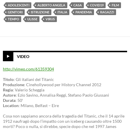
ADOLESCENTI
ALBERTO ANGELA
CASA
COVID19
FILM
GENITORI
ISTRUZIONE
ITALIA
PANDEMIA
RAGAZZI
TEMPO
ULISSE
VIRUS
VIDEO
http://vimeo.com/61359304
Titolo
: Gli italiani del Titanic
Produzione
: Cinehollywood per History Channel 2012
Regia
: Valerio Scheggia
Autore
: Ezio Savino, Annalisa Reggi, Stefano Paolo Giussani
Durata
: 50′
Location
: Milano, Belfast – Eire
Cosa non sappiamo ancora della tragedia del Titanic, che il 14 aprile
1912 naufragò dopo l’impatto con un iceberg causando oltre 1500
morti? Poco o nulla, si direbbe, specie dopo che nel 1997 James