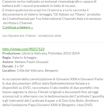
Cameron ne ha realizzato un kolossal cinematografico capace di
battere tutti i record precedenti in fatto di incassi.
E invece qualcosa da scoprire c’è ancora, e ce lo racconta il
documentario di Valerio Scheggia “Gli Italiani sul Titanic” prodotto
da Cinehollywood per Fox International Channels Italy e trasmesso
da History Channel.
Continua a leggere
→
GLI ITALIANI SUL TITANIC
10 MAGGIO 2020
http://vimeo.com/90217123
Produzione
: Libreria Vaticana, Polivideo 2013-2014
Regia
: Valerio Scheggia
Autore
: Stefano Paolo Giussani
Durata
: 2 x 50′
Location
: Città del Vaticano, Bergamo
In occasione della canonizzazione di Giovanni XXIII e Giovanni Paolo
II, due documentari diffusi dalla Radiotelevisione Svizzera e
disponibili su DVD, raccontano il lato inedito di due pontefici che
hanno segnato la storia. Filmati originali e documenti fino ad oggi
sconosciuti si alternano con la testimonianza del Cardinale Capovilla
e gli interventi del Cardinale Kasper e di Don Ezio Bolis, direttore
della Fondazione Papa Giovanni XXIII di Bergamo. I due DVD,