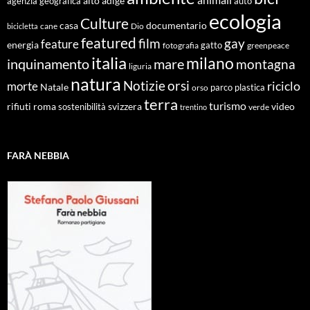
alto adige
agenzia geografica
auto
ecologia
Culture
documentario
casa
cane
Dio
bicicletta
featured
film
gay
feature
energia
fotografia
gatto
greenpeace
italia
milano
inquinamento
mare
montagna
liguria
natura
Notizie
orsi
riciclo
morte
Natale
orso
parco
plastica
terra
turismo
roma
svizzera
video
rifiuti
sostenibilità
verde
trentino
FARÀ NEBBIA