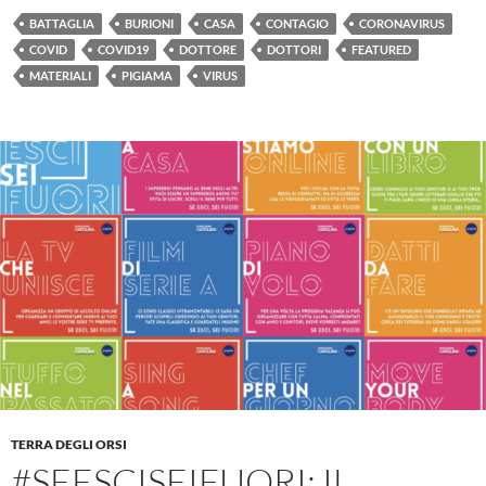
BATTAGLIA
BURIONI
CASA
CONTAGIO
CORONAVIRUS
COVID
COVID19
DOTTORE
DOTTORI
FEATURED
MATERIALI
PIGIAMA
VIRUS
TERRA DEGLI ORSI
#SEESCISEIFUORI: IL