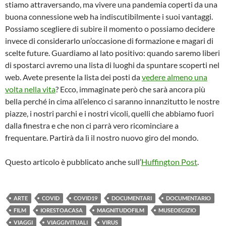
stiamo attraversando, ma vivere una pandemia coperti da una
buona connessione web ha indiscutibilmente i suoi vantaggi.
Possiamo scegliere di subire il momento o possiamo decidere
invece di considerarlo un’occasione di formazione e magari di
scelte future. Guardiamo al lato positivo: quando saremo liberi
di spostarci avremo una lista di luoghi da spuntare scoperti nel
web. Avete presente la lista dei posti da
vedere almeno una
volta nella vita
? Ecco, immaginate però che sarà ancora più
bella perché in cima all’elenco ci saranno innanzitutto le nostre
piazze, i nostri parchi e i nostri vicoli, quelli che abbiamo fuori
dalla finestra e che non ci parrà vero ricominciare a
frequentare. Partirà da lì il nostro nuovo giro del mondo.
Questo articolo è pubblicato anche sull’
Huffington Post
.
ARTE
COVID
COVID19
DOCUMENTARI
DOCUMENTARIO
FILM
IORESTOACASA
MAGNITUDOFILM
MUSEOEGIZIO
VIAGGI
VIAGGIVITUALI
VIRUS