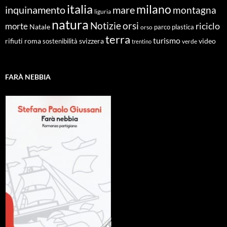
italia
milano
inquinamento
mare
montagna
liguria
natura
Notizie
orsi
riciclo
morte
Natale
orso
parco
plastica
terra
turismo
roma
svizzera
video
rifiuti
sostenibilità
verde
trentino
FARÀ NEBBIA