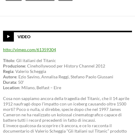
VIDEO
http://vimeo.com/61359304
Titolo
: Gli italiani del Titanic
Produzione
: Cinehollywood per History Channel 2012
Regia
: Valerio Scheggia
Autore
: Ezio Savino, Annalisa Reggi, Stefano Paolo Giussani
Durata
: 50′
Location
: Milano, Belfast – Eire
Cosa non sappiamo ancora della tragedia del Titanic, che il 14 aprile
1912 naufragò dopo l’impatto con un iceberg causando oltre 1500
morti? Poco o nulla, si direbbe, specie dopo che nel 1997 James
Cameron ne ha realizzato un kolossal cinematografico capace di
battere tutti i record precedenti in fatto di incassi.
E invece qualcosa da scoprire c’è ancora, e ce lo racconta il
documentario di Valerio Scheggia “Gli Italiani sul Titanic” prodotto