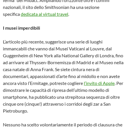
ferma” del Mibact. Ampliando l’orizzonte oltre i confini
nazionali, il sito dello Smithsonian ha una sezione
specifica
dedicata al virtual travel
.
I musei imperdibili
L’articolo più recente, suggerisce una serie di luoghi
immancabili che vanno dai Musei Vaticani al Louvre, dal
Guggenheim di New York alla National Gallery di Londra, fino
ad arrivare al Thyssen-Bornemisza di Madrid e al Museo nella
casa natale di Anna Frank. Se siete cintura nera di
documentari, appassionati d’arte fino al midollo e non avete
ancora visto l’Ermitage, potreste cogliere
l’invito di Apple
. Per
dimostrare le capacità di ripresa dell’ultimo modello di
smartphone, ha pubblicato una strepitosa sequenza di oltre
cinque ore (cinque!) attraverso i corridoi degli zar a San
Pietroburgo.
Nessuno ha scelto volontariamente il periodo di clausura che