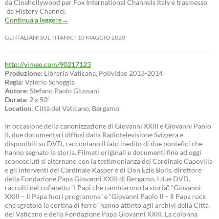
da Cinehollywood per Fox International Channels Italy e trasmesso
da History Channel.
Continua a leggere
→
GLI ITALIANI SUL TITANIC
10 MAGGIO 2020
http://vimeo.com/90217123
Produzione
: Libreria Vaticana, Polivideo 2013-2014
Regia
: Valerio Scheggia
Autore
: Stefano Paolo Giussani
Durata
: 2 x 50′
Location
: Città del Vaticano, Bergamo
In occasione della canonizzazione di Giovanni XXIII e Giovanni Paolo
II, due documentari diffusi dalla Radiotelevisione Svizzera e
disponibili su DVD, raccontano il lato inedito di due pontefici che
hanno segnato la storia. Filmati originali e documenti fino ad oggi
sconosciuti si alternano con la testimonianza del Cardinale Capovilla
e gli interventi del Cardinale Kasper e di Don Ezio Bolis, direttore
della Fondazione Papa Giovanni XXIII di Bergamo. I due DVD,
raccolti nel cofanetto “I Papi che cambiarono la storia”, “Giovanni
XXIII – Il Papa fuori programma” e “Giovanni Paolo II – Il Papa rock
che sgretolò la cortina di ferro” hanno attinto agli archivi della Città
del Vaticano e della Fondazione Papa Giovanni XXIII. La colonna