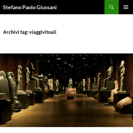
Vai
Cerca
Stefano Paolo Giussani
al
MENU
contenuto
PRINCI
Archivi tag: viaggivituali