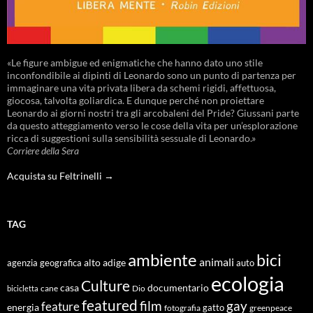
«Le figure ambigue ed enigmatiche che hanno dato uno stile
inconfondibile ai dipinti di Leonardo sono un punto di partenza per
immaginare una vita privata libera da schemi rigidi, affettuosa,
giocosa, talvolta goliardica. E dunque perché non proiettare
Leonardo ai giorni nostri tra gli arcobaleni del Pride? Giussani parte
da questo atteggiamento verso le cose della vita per un’esplorazione
ricca di suggestioni sulla sensibilità sessuale di Leonardo.»
Corriere della Sera
Acquista su Feltrinelli →
TAG
ambiente
bici
animali
alto adige
agenzia geografica
auto
ecologia
Culture
documentario
casa
cane
Dio
bicicletta
featured
film
gay
feature
energia
fotografia
gatto
greenpeace