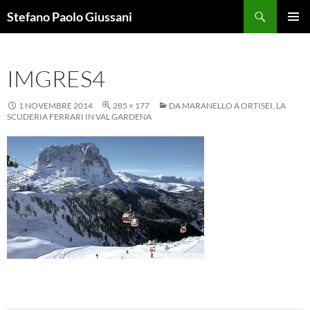
Vai
Cerca
Stefano Paolo Giussani
al
MENU
contenuto
PRINCI
IMGRES4
1 NOVEMBRE 2014
285 × 177
DA MARANELLO A ORTISEI, LA
SCUDERIA FERRARI IN VAL GARDENA