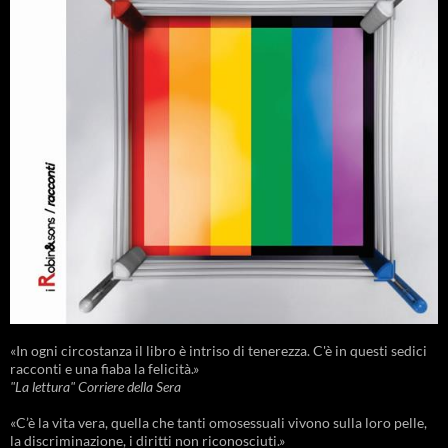
«In ogni circostanza il libro è intriso di tenerezza. C'è in questi sedici
racconti e una fiaba la felicità.»
"La lettura" Corriere della Sera
«C’è la vita vera, quella che tanti omosessuali vivono sulla loro pelle,
la discriminazione, i diritti non riconosciuti.»