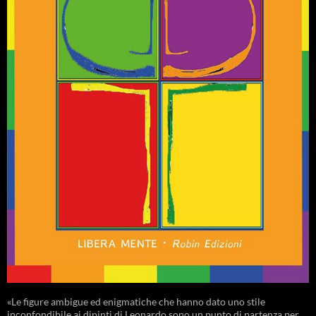
«Le figure ambigue ed enigmatiche che hanno dato uno stile
inconfondibile ai dipinti di Leonardo sono un punto di partenza per