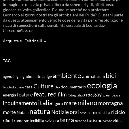
immaginare una vita privata libera da schemi rigidi, affettuosa,
giocosa, talvolta goliardica. E dunque perché non proiettare
Leonardo ai giorni nostri tra gli arcobaleni del Pride? Giussani parte
da questo atteggiamento verso le cose della vita per un’esplorazione
ricca di suggestioni sulla sensibilità sessuale di Leonardo.»
Corriere della Sera
Acquista su Feltrinelli →
TAG
ambiente
bici
animali
alto adige
agenzia geografica
auto
ecologia
Culture
documentario
casa
cane
Dio
bicicletta
featured
film
gay
feature
energia
fotografia
gatto
greenpeace
italia
milano
inquinamento
mare
montagna
liguria
natura
Notizie
orsi
riciclo
morte
Natale
orso
parco
plastica
terra
turismo
roma
svizzera
video
rifiuti
sostenibilità
verde
trentino