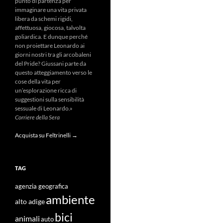
punto di partenza per
immaginare una vita privata
libera da schemi rigidi,
affettuosa, giocosa, talvolta
goliardica. E dunque perché
non proiettare Leonardo ai
giorni nostri tra gli arcobaleni
del Pride? Giussani parte da
questo atteggiamento verso le
cose della vita per
un’esplorazione ricca di
suggestioni sulla sensibilità
sessuale di Leonardo.»
Corriere della Sera
Acquista su Feltrinelli →
TAG
agenzia geografica
ambiente
alto adige
bici
animali
auto