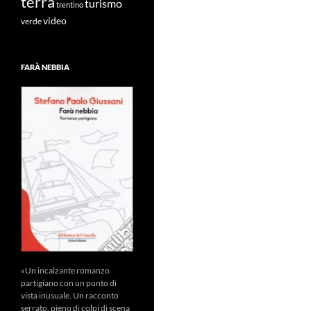
terra
turismo
trentino
video
verde
FARÀ NEBBIA
«Un incalzante romanzo
partigiano con un punto di
vista inusuale. Un racconto
serrato, pieno di colpi di scena