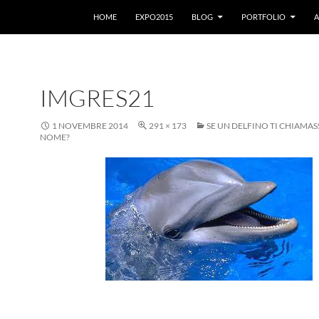
VAI AL CONTENUTO
HOME
EXPO2015
BLOG
PORTFOLIO
A
IMGRES21
1 NOVEMBRE 2014
291 × 173
SE UN DELFINO TI CHIAMAS
NOME?