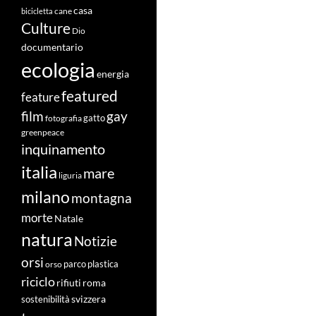
casa
cane
bicicletta
Culture
Dio
documentario
ecologia
energia
featured
feature
film
gay
fotografia
gatto
greenpeace
inquinamento
italia
mare
liguria
milano
montagna
morte
Natale
natura
Notizie
orsi
orso
parco
plastica
riciclo
roma
rifiuti
svizzera
sostenibilità