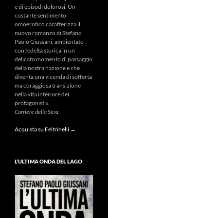
e di episodi dolorosi. Un
costante sentimento
omoerotico caratterizza il
nuovo romanzo di Stefano
Paolo Giussani, ambientato
con fedeltà storica in un
delicato momento di passaggio
della nostra nazione e che
diventa una vicenda di sofferta
ma coraggiosa transizione
nella vita interiore dei
protagonisti».
Corriere della Sera
Acquista su Feltrinelli →
L’ULTIMA ONDA DEL LAGO