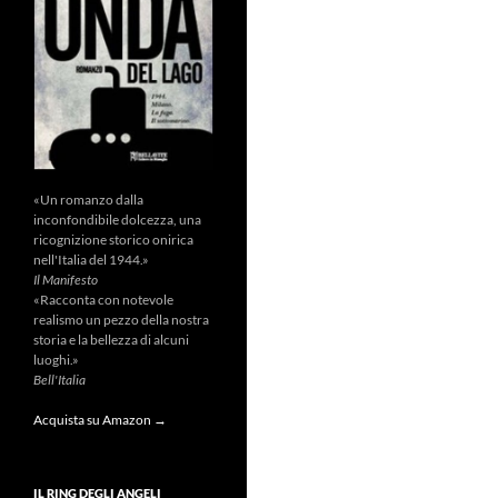
«Un romanzo dalla
inconfondibile dolcezza, una
ricognizione storico onirica
nell'Italia del 1944.»
Il Manifesto
«Racconta con notevole
realismo un pezzo della nostra
storia e la bellezza di alcuni
luoghi.»
Bell'Italia
Acquista su Amazon →
IL RING DEGLI ANGELI