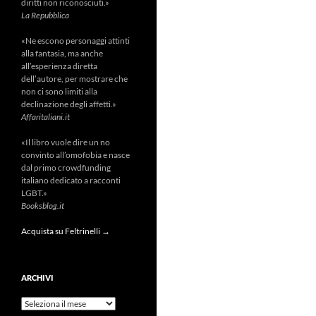
diritti non riconosciuti.»
La Repubblica
«Ne escono personaggi attinti
alla fantasia, ma anche
all’esperienza diretta
dell’autore, per mostrare che
non ci sono limiti alla
declinazione degli affetti.»
Affaritaliani.it
«Il libro vuole dire un no
convinto all’omofobia e nasce
dal primo crowdfunding
italiano dedicato a racconti
LGBT.»
Booksblog.it
Acquista su Feltrinelli →
ARCHIVI
Archivi