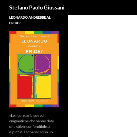
Cerca
Stefano Paolo Giussani
LEONARDO ANDREBBE AL
PRIDE?
«Le figure ambigue ed
enigmatiche che hanno dato
uno stile inconfondibile ai
dipinti di Leonardo sono un