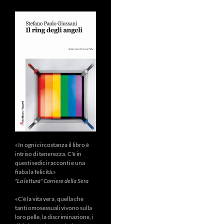
«In ogni circostanza il libro è
intriso di tenerezza. C'è in
questi sedici racconti e una
fiaba la felicità.»
"La lettura" Corriere della Sera
«C’è la vita vera, quella che
tanti omosessuali vivono sulla
loro pelle, la discriminazione, i