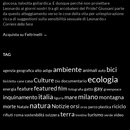
giocosa, talvolta goliardica. E dunque perché non proiettare
Leonardo ai giorni nostri tra gli arcobaleni del Pride? Giussani parte
da questo atteggiamento verso le cose della vita per un’esplorazione
ricca di suggestioni sulla sensibilità sessuale di Leonardo.»
Corriere della Sera
Acquista su Feltrinelli →
TAG
ambiente
bici
animali
alto adige
agenzia geografica
auto
ecologia
Culture
documentario
casa
cane
Dio
bicicletta
featured
film
gay
feature
energia
fotografia
gatto
greenpeace
italia
milano
inquinamento
mare
montagna
liguria
natura
Notizie
orsi
riciclo
morte
Natale
orso
parco
plastica
terra
turismo
roma
svizzera
video
rifiuti
sostenibilità
verde
trentino