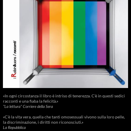
«In ogni circostanza il libro è intriso di tenerezza. C'è in questi sedici
racconti e una fiaba la felicità.»
"La lettura" Corriere della Sera
«C’è la vita vera, quella che tanti omosessuali vivono sulla loro pelle,
la discriminazione, i diritti non riconosciuti.»
La Repubblica