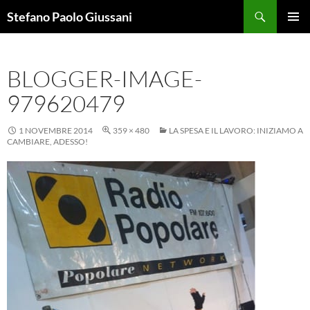
Vai
Cerca
Stefano Paolo Giussani
al
MENU
contenuto
PRINCI
BLOGGER-IMAGE-
979620479
1 NOVEMBRE 2014
359 × 480
LA SPESA E IL LAVORO: INIZIAMO A
CAMBIARE, ADESSO!