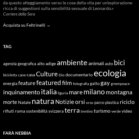
da questo atteggiamento verso le cose della vita per un’esplorazione
ricca di suggestioni sulla sensibilità sessuale di Leonardo.»
Corriere della Sera
Acquista su Feltrinelli →
TAG
ambiente
bici
animali
alto adige
agenzia geografica
auto
ecologia
Culture
documentario
casa
cane
Dio
bicicletta
featured
film
gay
feature
energia
fotografia
gatto
greenpeace
italia
milano
inquinamento
mare
montagna
liguria
natura
Notizie
orsi
riciclo
morte
Natale
orso
parco
plastica
terra
turismo
roma
svizzera
video
rifiuti
sostenibilità
verde
trentino
FARÀ NEBBIA