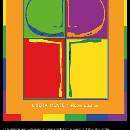
«Le figure ambigue ed enigmatiche che hanno dato uno stile