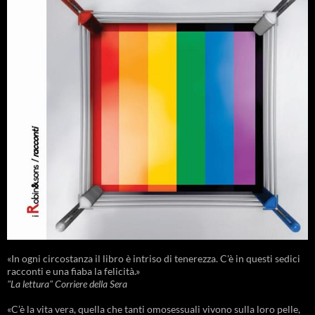
«In ogni circostanza il libro è intriso di tenerezza. C'è in questi sedici
racconti e una fiaba la felicità.»
"La lettura" Corriere della Sera
«C’è la vita vera, quella che tanti omosessuali vivono sulla loro pelle,