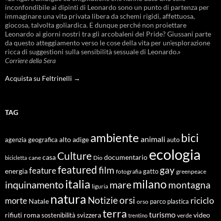
inconfondibile ai dipinti di Leonardo sono un punto di partenza per
immaginare una vita privata libera da schemi rigidi, affettuosa,
giocosa, talvolta goliardica. E dunque perché non proiettare
Leonardo ai giorni nostri tra gli arcobaleni del Pride? Giussani parte
da questo atteggiamento verso le cose della vita per un’esplorazione
ricca di suggestioni sulla sensibilità sessuale di Leonardo.»
Corriere della Sera
Acquista su Feltrinelli →
TAG
ambiente
bici
animali
alto adige
agenzia geografica
auto
ecologia
Culture
documentario
casa
cane
Dio
bicicletta
featured
film
gay
feature
energia
fotografia
gatto
greenpeace
italia
milano
inquinamento
mare
montagna
liguria
natura
Notizie
orsi
riciclo
morte
Natale
orso
parco
plastica
terra
turismo
roma
svizzera
video
rifiuti
sostenibilità
verde
trentino