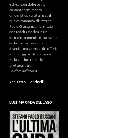
e di episodi dolorosi. Un
costante sentimento
omoerotico caratterizza il
nuovo romanzo di Stefano
Paolo Giussani, ambientato
con fedeltà storica in un
delicato momento di passaggio
della nostra nazione e che
diventa una vicenda di sofferta
ma coraggiosa transizione
nella vita interiore dei
protagonisti».
Corriere della Sera
Acquista su Feltrinelli →
L’ULTIMA ONDA DEL LAGO