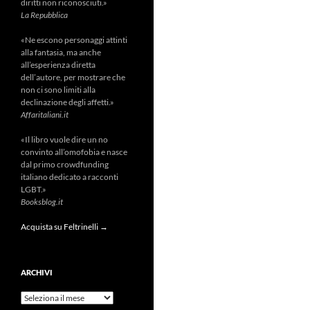
diritti non riconosciuti.»
La Repubblica
«Ne escono personaggi attinti
alla fantasia, ma anche
all’esperienza diretta
dell’autore, per mostrare che
non ci sono limiti alla
declinazione degli affetti.»
Affaritaliani.it
«Il libro vuole dire un no
convinto all’omofobia e nasce
dal primo crowdfunding
italiano dedicato a racconti
LGBT.»
Booksblog.it
Acquista su Feltrinelli →
ARCHIVI
Archivi