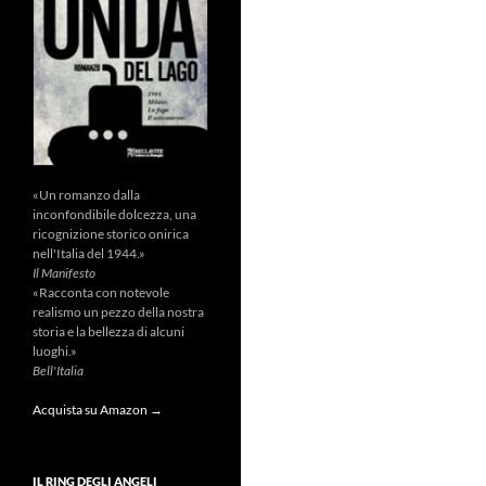
«Un romanzo dalla
inconfondibile dolcezza, una
ricognizione storico onirica
nell'Italia del 1944.»
Il Manifesto
«Racconta con notevole
realismo un pezzo della nostra
storia e la bellezza di alcuni
luoghi.»
Bell'Italia
Acquista su Amazon →
IL RING DEGLI ANGELI