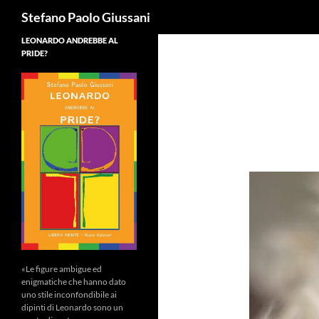
Cerca
Stefano Paolo Giussani
LEONARDO ANDREBBE AL
PRIDE?
«Le figure ambigue ed
enigmatiche che hanno dato
uno stile inconfondibile ai
dipinti di Leonardo sono un