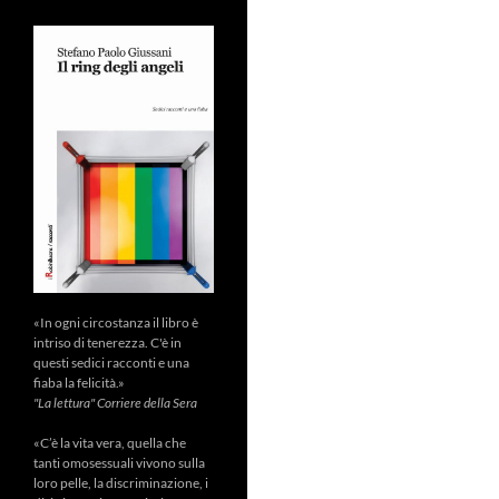
«In ogni circostanza il libro è
intriso di tenerezza. C'è in
questi sedici racconti e una
fiaba la felicità.»
"La lettura" Corriere della Sera
«C’è la vita vera, quella che
tanti omosessuali vivono sulla
loro pelle, la discriminazione, i