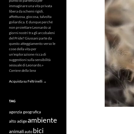
punto di partenza per
immaginare una vita privata
libera da schemi rigidi,
affettuosa, giocosa, talvolta
goliardica. E dunque perché
non proiettare Leonardo ai
giorni nostri tra gli arcobaleni
del Pride? Giussani parte da
questo atteggiamento verso le
cose della vita per
un’esplorazione ricca di
suggestioni sulla sensibilità
sessuale di Leonardo.»
Corriere della Sera
Acquista su Feltrinelli →
TAG
agenzia geografica
ambiente
alto adige
bici
animali
auto