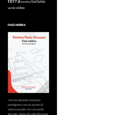
terra
turismo
trentino
video
verde
FARÀ NEBBIA
«Un incalzante romanzo
partigiano con un punto di
vista inusuale. Un racconto
serrato, pieno di colpi di scena