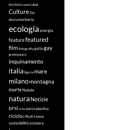
casa
cane
bicicletta
Culture
Dio
documentario
ecologia
energia
featured
feature
film
gay
fotografia
gatto
greenpeace
inquinamento
italia
mare
liguria
milano
montagna
morte
Natale
natura
Notizie
orsi
orso
parco
plastica
riciclo
roma
rifiuti
svizzera
sostenibilità