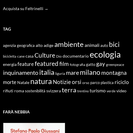
Acquista su Feltrinelli →
TAG
ambiente
bici
animali
alto adige
agenzia geografica
auto
ecologia
Culture
documentario
casa
cane
Dio
bicicletta
featured
film
gay
feature
energia
fotografia
gatto
greenpeace
italia
milano
inquinamento
mare
montagna
liguria
natura
Notizie
orsi
riciclo
morte
Natale
orso
parco
plastica
terra
turismo
roma
svizzera
video
rifiuti
sostenibilità
verde
trentino
FARÀ NEBBIA