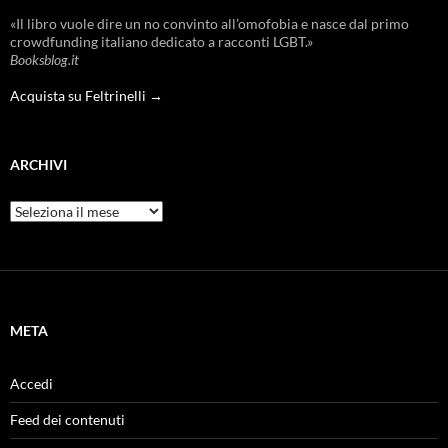
«Il libro vuole dire un no convinto all’omofobia e nasce dal primo
crowdfunding italiano dedicato a racconti LGBT.»
Booksblog.it
Acquista su Feltrinelli →
ARCHIVI
Archivi
META
Accedi
Feed dei contenuti