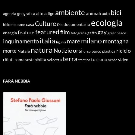
ambiente
bici
animali
alto adige
agenzia geografica
auto
ecologia
Culture
documentario
casa
cane
Dio
bicicletta
featured
film
gay
feature
energia
fotografia
gatto
greenpeace
italia
milano
inquinamento
mare
montagna
liguria
natura
Notizie
orsi
riciclo
morte
Natale
orso
parco
plastica
terra
turismo
roma
svizzera
video
rifiuti
sostenibilità
verde
trentino
FARÀ NEBBIA