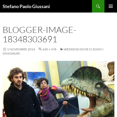
Vai
Cerca
Stefano Paolo Giussani
al
MENU
contenuto
PRINCI
BLOGGER-IMAGE-
18348303691
1 NOVEMBRE 2014
640 × 478
WEEKEND DOVE CI SONO I
DINOSAURI