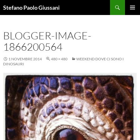
Vai
Cerca
Stefano Paolo Giussani
al
MENU
contenuto
PRINCI
BLOGGER-IMAGE-
1866200564
1 NOVEMBRE 2014
480 × 480
WEEKEND DOVE CI SONO I
DINOSAURI