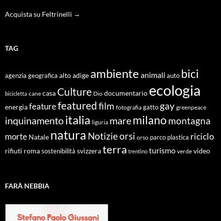
Acquista su Feltrinelli →
TAG
ambiente
bici
animali
alto adige
agenzia geografica
auto
ecologia
Culture
documentario
casa
cane
Dio
bicicletta
featured
film
gay
feature
energia
fotografia
gatto
greenpeace
italia
milano
inquinamento
mare
montagna
liguria
natura
Notizie
orsi
riciclo
morte
Natale
orso
parco
plastica
terra
turismo
roma
svizzera
video
rifiuti
sostenibilità
verde
trentino
FARÀ NEBBIA