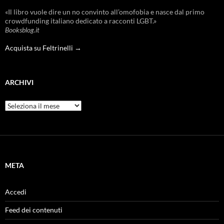
«Il libro vuole dire un no convinto all’omofobia e nasce dal primo
crowdfunding italiano dedicato a racconti LGBT.»
Booksblog.it
Acquista su Feltrinelli →
ARCHIVI
Archivi
META
Accedi
Feed dei contenuti