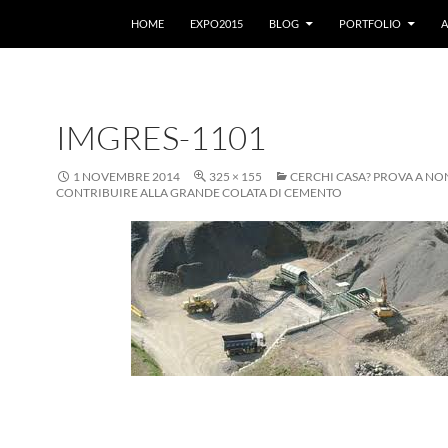
VAI AL CONTENUTO
HOME
EXPO2015
BLOG
PORTFOLIO
A
IMGRES-1101
1 NOVEMBRE 2014
325 × 155
CERCHI CASA? PROVA A NO
CONTRIBUIRE ALLA GRANDE COLATA DI CEMENTO