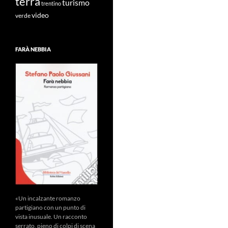
terra
turismo
trentino
video
verde
FARÀ NEBBIA
«Un incalzante romanzo
partigiano con un punto di
vista inusuale. Un racconto
serrato, pieno di colpi di scena