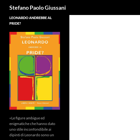
Cerca
Stefano Paolo Giussani
LEONARDO ANDREBBE AL
PRIDE?
«Le figure ambigue ed
enigmatiche che hanno dato
uno stile inconfondibile ai
dipinti di Leonardo sono un