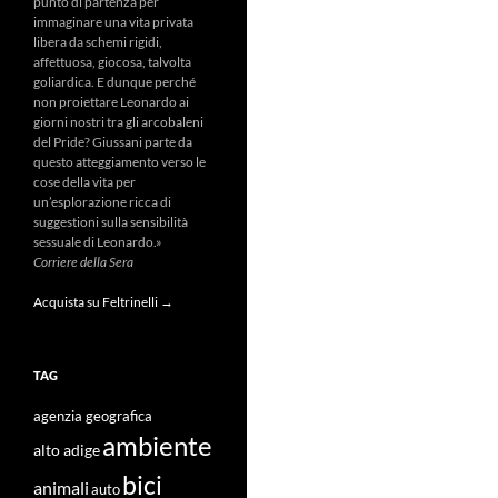
punto di partenza per
immaginare una vita privata
libera da schemi rigidi,
affettuosa, giocosa, talvolta
goliardica. E dunque perché
non proiettare Leonardo ai
giorni nostri tra gli arcobaleni
del Pride? Giussani parte da
questo atteggiamento verso le
cose della vita per
un’esplorazione ricca di
suggestioni sulla sensibilità
sessuale di Leonardo.»
Corriere della Sera
Acquista su Feltrinelli →
TAG
agenzia geografica
ambiente
alto adige
bici
animali
auto