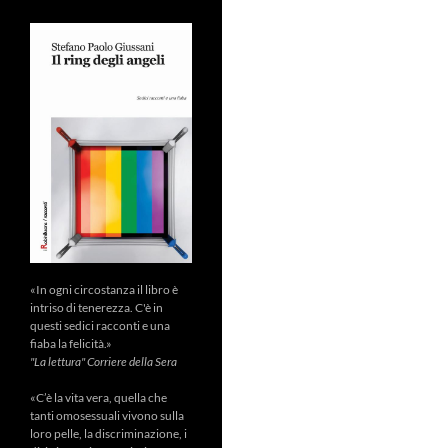
«In ogni circostanza il libro è
intriso di tenerezza. C'è in
questi sedici racconti e una
fiaba la felicità.»
"La lettura" Corriere della Sera
«C’è la vita vera, quella che
tanti omosessuali vivono sulla
loro pelle, la discriminazione, i