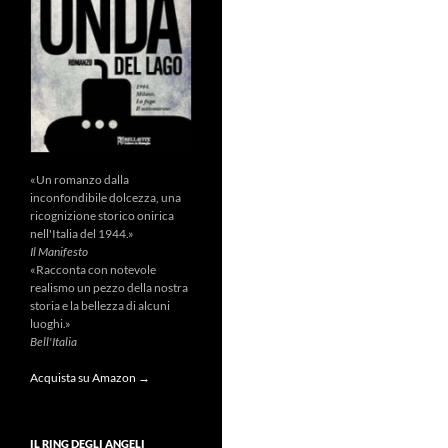
«Un romanzo dalla
inconfondibile dolcezza, una
ricognizione storico onirica
nell'Italia del 1944.»
Il Manifesto
«Racconta con notevole
realismo un pezzo della nostra
storia e la bellezza di alcuni
luoghi.»
Bell'Italia
Acquista su Amazon →
IL RING DEGLI ANGELI