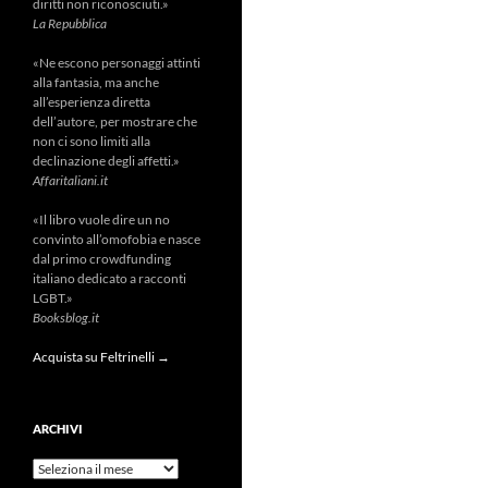
diritti non riconosciuti.»
La Repubblica
«Ne escono personaggi attinti
alla fantasia, ma anche
all’esperienza diretta
dell’autore, per mostrare che
non ci sono limiti alla
declinazione degli affetti.»
Affaritaliani.it
«Il libro vuole dire un no
convinto all’omofobia e nasce
dal primo crowdfunding
italiano dedicato a racconti
LGBT.»
Booksblog.it
Acquista su Feltrinelli →
ARCHIVI
Archivi