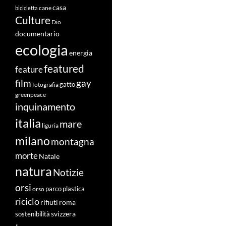
casa
cane
bicicletta
Culture
Dio
documentario
ecologia
energia
featured
feature
film
gay
fotografia
gatto
greenpeace
inquinamento
italia
mare
liguria
milano
montagna
morte
Natale
natura
Notizie
orsi
orso
parco
plastica
riciclo
roma
rifiuti
svizzera
sostenibilità