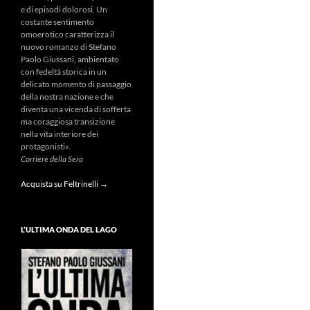
e di episodi dolorosi. Un
costante sentimento
omoerotico caratterizza il
nuovo romanzo di Stefano
Paolo Giussani, ambientato
con fedeltà storica in un
delicato momento di passaggio
della nostra nazione e che
diventa una vicenda di sofferta
ma coraggiosa transizione
nella vita interiore dei
protagonisti».
Corriere della Sera
Acquista su Feltrinelli →
L’ULTIMA ONDA DEL LAGO