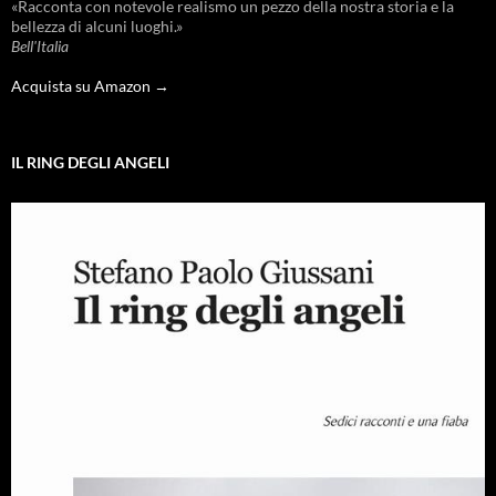
«Racconta con notevole realismo un pezzo della nostra storia e la
bellezza di alcuni luoghi.»
Bell'Italia
Acquista su Amazon →
IL RING DEGLI ANGELI