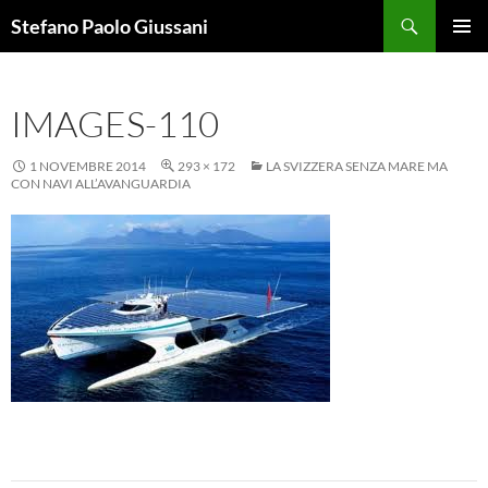
Vai
Cerca
Stefano Paolo Giussani
al
MENU
contenuto
PRINCI
IMAGES-110
1 NOVEMBRE 2014
293 × 172
LA SVIZZERA SENZA MARE MA
CON NAVI ALL’AVANGUARDIA