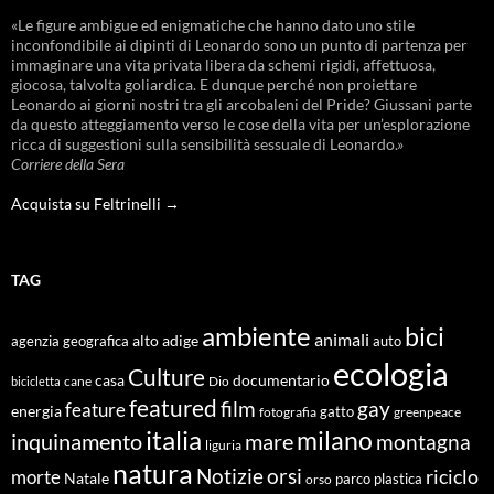
«Le figure ambigue ed enigmatiche che hanno dato uno stile
inconfondibile ai dipinti di Leonardo sono un punto di partenza per
immaginare una vita privata libera da schemi rigidi, affettuosa,
giocosa, talvolta goliardica. E dunque perché non proiettare
Leonardo ai giorni nostri tra gli arcobaleni del Pride? Giussani parte
da questo atteggiamento verso le cose della vita per un’esplorazione
ricca di suggestioni sulla sensibilità sessuale di Leonardo.»
Corriere della Sera
Acquista su Feltrinelli →
TAG
ambiente
bici
animali
alto adige
agenzia geografica
auto
ecologia
Culture
documentario
casa
cane
Dio
bicicletta
featured
film
gay
feature
energia
fotografia
gatto
greenpeace
italia
milano
inquinamento
mare
montagna
liguria
natura
Notizie
orsi
riciclo
morte
Natale
orso
parco
plastica