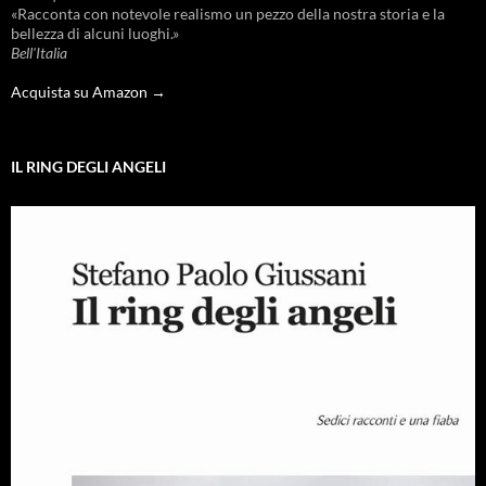
«Racconta con notevole realismo un pezzo della nostra storia e la
bellezza di alcuni luoghi.»
Bell'Italia
Acquista su Amazon →
IL RING DEGLI ANGELI