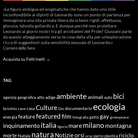
«Le figure ambigue ed enigmatiche che hanno dato uno stile
inconfondibile ai dipinti di Leonardo sono un punto di partenza per
immaginare una vita privata libera da schemi rigidi, affettuosa,
giocosa, talvolta goliardica. E dunque perché non proiettare
Leonardo ai giorni nostri tra gli arcobaleni del Pride? Giussani parte
da questo atteggiamento verso le cose della vita per un’esplorazione
ricca di suggestioni sulla sensibilità sessuale di Leonardo.»
Corriere della Sera
Acquista su Feltrinelli →
TAG
ambiente
bici
animali
alto adige
agenzia geografica
auto
ecologia
Culture
documentario
casa
cane
Dio
bicicletta
featured
film
gay
feature
energia
fotografia
gatto
greenpeace
italia
milano
inquinamento
mare
montagna
liguria
natura
Notizie
orsi
riciclo
morte
Natale
orso
parco
plastica