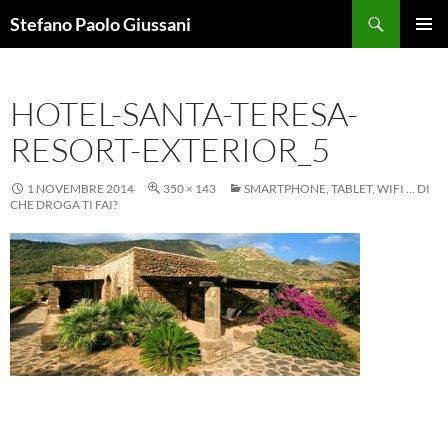
Vai
Cerca
Stefano Paolo Giussani
al
MENU
contenuto
PRINCI
HOTEL-SANTA-TERESA-
RESORT-EXTERIOR_5
1 NOVEMBRE 2014
350 × 143
SMARTPHONE, TABLET, WIFI … DI
CHE DROGA TI FAI?