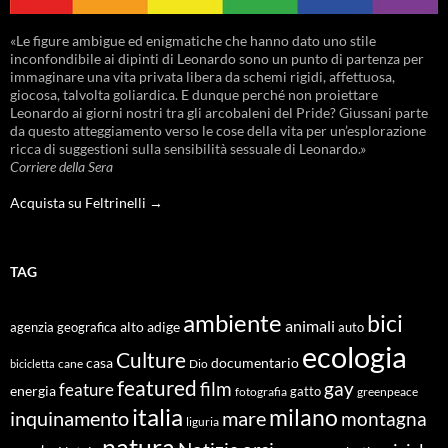
«Le figure ambigue ed enigmatiche che hanno dato uno stile
inconfondibile ai dipinti di Leonardo sono un punto di partenza per
immaginare una vita privata libera da schemi rigidi, affettuosa,
giocosa, talvolta goliardica. E dunque perché non proiettare
Leonardo ai giorni nostri tra gli arcobaleni del Pride? Giussani parte
da questo atteggiamento verso le cose della vita per un’esplorazione
ricca di suggestioni sulla sensibilità sessuale di Leonardo.»
Corriere della Sera
Acquista su Feltrinelli →
TAG
ambiente
bici
animali
alto adige
agenzia geografica
auto
ecologia
Culture
documentario
casa
cane
Dio
bicicletta
featured
film
gay
feature
energia
fotografia
gatto
greenpeace
italia
milano
inquinamento
mare
montagna
liguria
natura