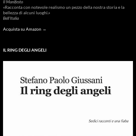
Il Manifesto
«Racconta con notevole realismo un pezzo della nostra storia e la
bellezza di alcuni luoghi.»
Bell'Italia
Acquista su Amazon →
IL RING DEGLI ANGELI