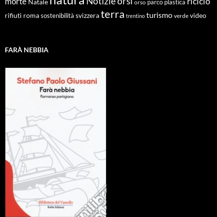
Notizie
orsi
riciclo
morte
Natale
orso
parco
plastica
terra
turismo
roma
svizzera
video
rifiuti
sostenibilità
verde
trentino
FARÀ NEBBIA