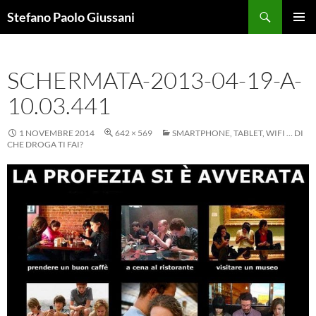
Vai
Cerca
Stefano Paolo Giussani
al
MENU
contenuto
PRINCI
SCHERMATA-2013-04-19-A-
10.03.441
1 NOVEMBRE 2014
642 × 569
SMARTPHONE, TABLET, WIFI … DI
CHE DROGA TI FAI?