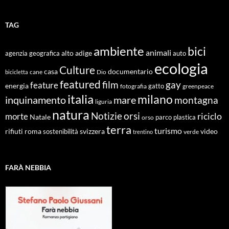
TAG
ambiente
bici
animali
alto adige
agenzia geografica
auto
ecologia
Culture
documentario
casa
cane
Dio
bicicletta
featured
film
gay
feature
energia
fotografia
gatto
greenpeace
italia
milano
inquinamento
mare
montagna
liguria
natura
Notizie
orsi
riciclo
morte
Natale
orso
parco
plastica
terra
turismo
roma
svizzera
video
rifiuti
sostenibilità
verde
trentino
FARÀ NEBBIA