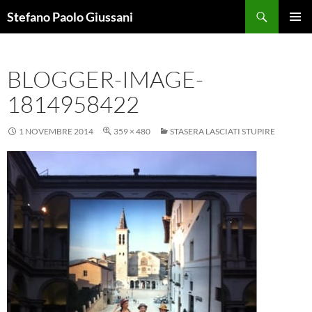
Vai
Cerca
Stefano Paolo Giussani
al
MENU
contenuto
PRINCI
BLOGGER-IMAGE-
1814958422
1 NOVEMBRE 2014
359 × 480
STASERA LASCIATI STUPIRE