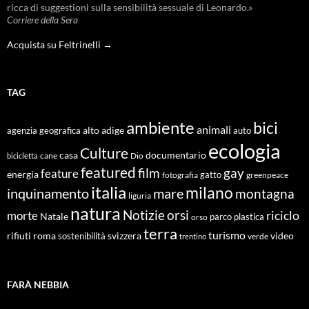
ricca di suggestioni sulla sensibilità sessuale di Leonardo.»
Corriere della Sera
Acquista su Feltrinelli →
TAG
ambiente
bici
animali
alto adige
agenzia geografica
auto
ecologia
Culture
documentario
casa
cane
Dio
bicicletta
featured
film
gay
feature
energia
fotografia
gatto
greenpeace
italia
milano
inquinamento
mare
montagna
liguria
natura
Notizie
orsi
riciclo
morte
Natale
orso
parco
plastica
terra
turismo
roma
svizzera
video
rifiuti
sostenibilità
verde
trentino
FARÀ NEBBIA