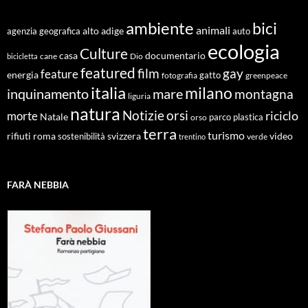
ambiente
bici
animali
alto adige
agenzia geografica
auto
ecologia
Culture
documentario
casa
cane
Dio
bicicletta
featured
film
gay
feature
energia
fotografia
gatto
greenpeace
italia
milano
inquinamento
mare
montagna
liguria
natura
Notizie
orsi
riciclo
morte
Natale
orso
parco
plastica
terra
turismo
roma
svizzera
video
rifiuti
sostenibilità
verde
trentino
FARÀ NEBBIA