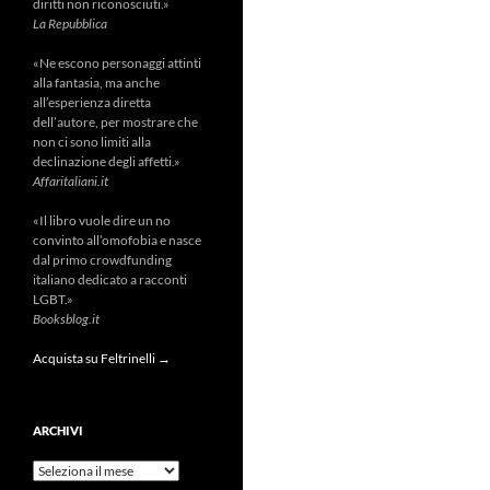
diritti non riconosciuti.»
La Repubblica
«Ne escono personaggi attinti
alla fantasia, ma anche
all’esperienza diretta
dell’autore, per mostrare che
non ci sono limiti alla
declinazione degli affetti.»
Affaritaliani.it
«Il libro vuole dire un no
convinto all’omofobia e nasce
dal primo crowdfunding
italiano dedicato a racconti
LGBT.»
Booksblog.it
Acquista su Feltrinelli →
ARCHIVI
Archivi