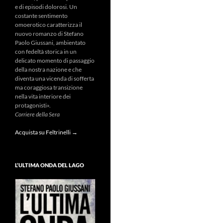
e di episodi dolorosi. Un
costante sentimento
omoerotico caratterizza il
nuovo romanzo di Stefano
Paolo Giussani, ambientato
con fedeltà storica in un
delicato momento di passaggio
della nostra nazione e che
diventa una vicenda di sofferta
ma coraggiosa transizione
nella vita interiore dei
protagonisti».
Corriere della Sera
Acquista su Feltrinelli →
L’ULTIMA ONDA DEL LAGO