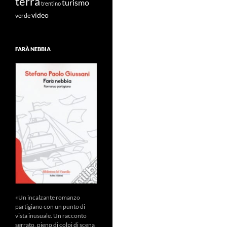
terra
turismo
trentino
video
verde
FARÀ NEBBIA
«Un incalzante romanzo
partigiano con un punto di
vista inusuale. Un racconto
serrato, pieno di colpi di scena