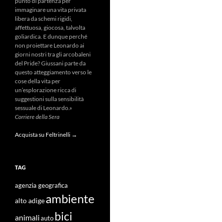
punto di partenza per
immaginare una vita privata
libera da schemi rigidi,
affettuosa, giocosa, talvolta
goliardica. E dunque perché
non proiettare Leonardo ai
giorni nostri tra gli arcobaleni
del Pride? Giussani parte da
questo atteggiamento verso le
cose della vita per
un’esplorazione ricca di
suggestioni sulla sensibilità
sessuale di Leonardo.»
Corriere della Sera
Acquista su Feltrinelli →
TAG
agenzia geografica
ambiente
alto adige
bici
animali
auto