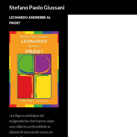
Cerca
Stefano Paolo Giussani
LEONARDO ANDREBBE AL
PRIDE?
«Le figure ambigue ed
enigmatiche che hanno dato
uno stile inconfondibile ai
dipinti di Leonardo sono un