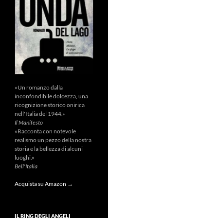
«Un romanzo dalla
inconfondibile dolcezza, una
ricognizione storico onirica
nell'Italia del 1944.»
Il Manifesto
«Racconta con notevole
realismo un pezzo della nostra
storia e la bellezza di alcuni
luoghi.»
Bell'Italia
Acquista su Amazon →
IL RING DEGLI ANGELI