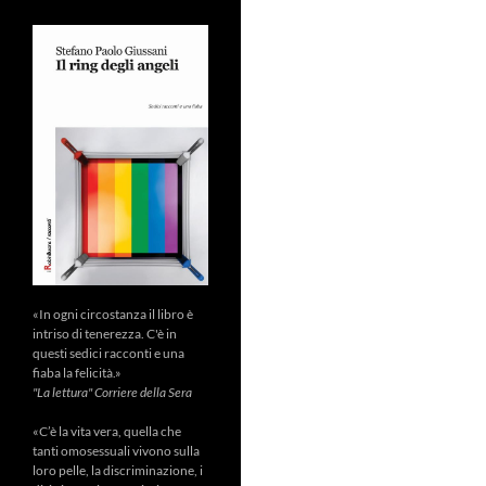
«In ogni circostanza il libro è
intriso di tenerezza. C'è in
questi sedici racconti e una
fiaba la felicità.»
"La lettura" Corriere della Sera
«C’è la vita vera, quella che
tanti omosessuali vivono sulla
loro pelle, la discriminazione, i