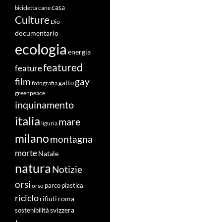
casa
cane
bicicletta
Culture
Dio
documentario
ecologia
energia
featured
feature
film
gay
fotografia
gatto
greenpeace
inquinamento
italia
mare
liguria
milano
montagna
morte
Natale
natura
Notizie
orsi
orso
parco
plastica
riciclo
roma
rifiuti
svizzera
sostenibilità