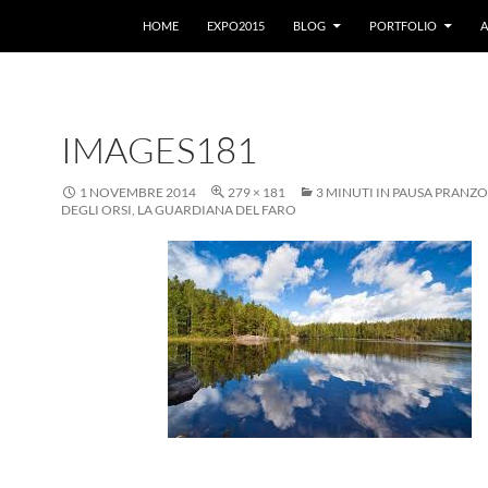
VAI AL CONTENUTO
HOME
EXPO2015
BLOG
PORTFOLIO
A
IMAGES181
1 NOVEMBRE 2014
279 × 181
3 MINUTI IN PAUSA PRANZO
DEGLI ORSI, LA GUARDIANA DEL FARO