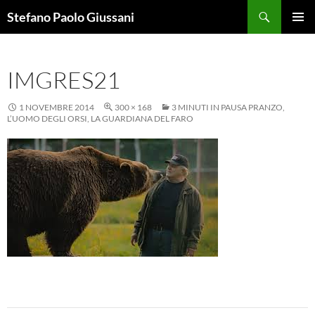
Vai
Cerca
Stefano Paolo Giussani
al
MENU
contenuto
PRINCI
IMGRES21
1 NOVEMBRE 2014
300 × 168
3 MINUTI IN PAUSA PRANZO,
L’UOMO DEGLI ORSI, LA GUARDIANA DEL FARO