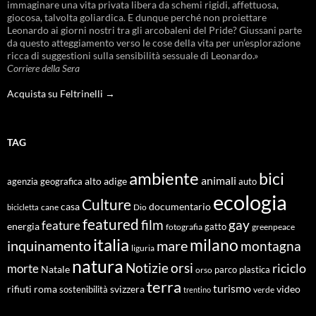
immaginare una vita privata libera da schemi rigidi, affettuosa,
giocosa, talvolta goliardica. E dunque perché non proiettare
Leonardo ai giorni nostri tra gli arcobaleni del Pride? Giussani parte
da questo atteggiamento verso le cose della vita per un’esplorazione
ricca di suggestioni sulla sensibilità sessuale di Leonardo.»
Corriere della Sera
Acquista su Feltrinelli →
TAG
ambiente
bici
animali
alto adige
agenzia geografica
auto
ecologia
Culture
documentario
casa
cane
Dio
bicicletta
featured
film
gay
feature
energia
fotografia
gatto
greenpeace
italia
milano
inquinamento
mare
montagna
liguria
natura
Notizie
orsi
riciclo
morte
Natale
orso
parco
plastica
terra
turismo
roma
svizzera
video
rifiuti
sostenibilità
verde
trentino