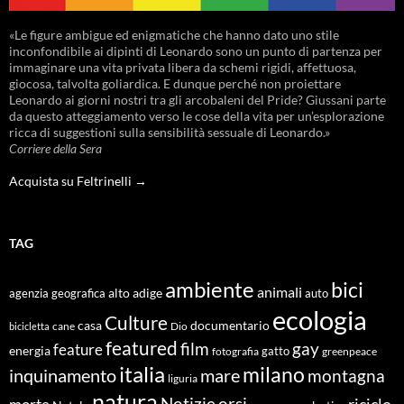
«Le figure ambigue ed enigmatiche che hanno dato uno stile
inconfondibile ai dipinti di Leonardo sono un punto di partenza per
immaginare una vita privata libera da schemi rigidi, affettuosa,
giocosa, talvolta goliardica. E dunque perché non proiettare
Leonardo ai giorni nostri tra gli arcobaleni del Pride? Giussani parte
da questo atteggiamento verso le cose della vita per un’esplorazione
ricca di suggestioni sulla sensibilità sessuale di Leonardo.»
Corriere della Sera
Acquista su Feltrinelli →
TAG
ambiente
bici
animali
alto adige
agenzia geografica
auto
ecologia
Culture
documentario
casa
cane
Dio
bicicletta
featured
film
gay
feature
energia
fotografia
gatto
greenpeace
italia
milano
inquinamento
mare
montagna
liguria
natura
Notizie
orsi
riciclo