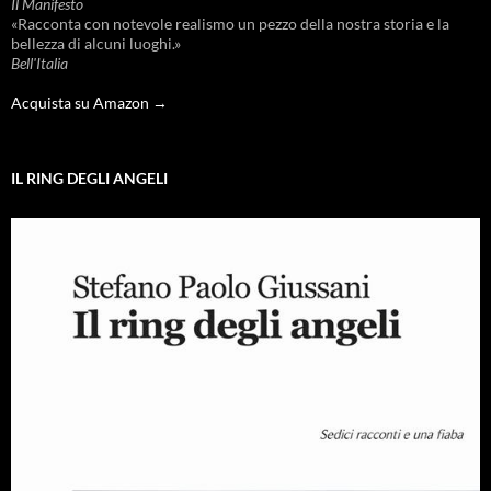
Il Manifesto
«Racconta con notevole realismo un pezzo della nostra storia e la
bellezza di alcuni luoghi.»
Bell'Italia
Acquista su Amazon →
IL RING DEGLI ANGELI