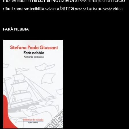
morte
Natale
orso
parco
plastica
terra
turismo
roma
svizzera
video
rifiuti
sostenibilità
verde
trentino
FARÀ NEBBIA