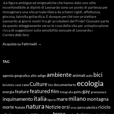
«Le figure ambigue ed enigmatiche che hanno dato uno stile
inconfondibile ai dipinti di Leonardo sono un punto di partenza per
immaginare una vita privata libera da schemi rigidi, affettuosa,
giocosa, talvolta goliardica. E dunque perché non proiettare
Leonardo ai giorni nostri tra gli arcobaleni del Pride? Giussani parte
da questo atteggiamento verso le cose della vita per un’esplorazione
ricca di suggestioni sulla sensibilità sessuale di Leonardo.»
Corriere della Sera
Acquista su Feltrinelli →
TAG
ambiente
bici
animali
alto adige
agenzia geografica
auto
ecologia
Culture
documentario
casa
cane
Dio
bicicletta
featured
film
gay
feature
energia
fotografia
gatto
greenpeace
italia
milano
inquinamento
mare
montagna
liguria
natura
Notizie
orsi
riciclo
morte
Natale
orso
parco
plastica
terra