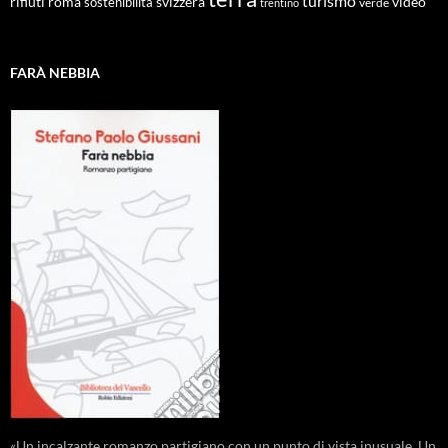
turismo
roma
svizzera
video
rifiuti
sostenibilità
verde
trentino
FARÀ NEBBIA
«Un incalzante romanzo partigiano con un punto di vista inusuale. Un