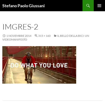
Vai
Cerca
Stefano Paolo Giussani
al
MENU
contenuto
PRINCI
IMGRES-2
1 NOVEMBRE 2014
315 × 160
IL BELLO DELLA BICI: UN
VIDEOMANIFESTO