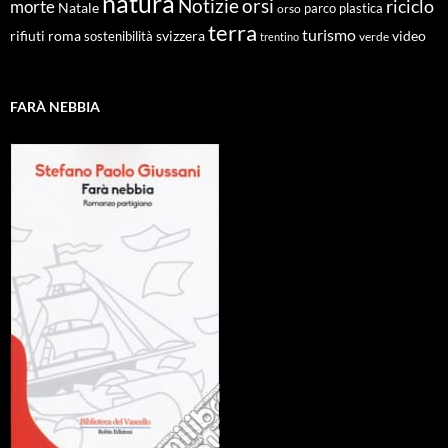
natura
Notizie
orsi
riciclo
morte
Natale
orso
parco
plastica
terra
turismo
roma
svizzera
video
rifiuti
sostenibilità
verde
trentino
FARÀ NEBBIA