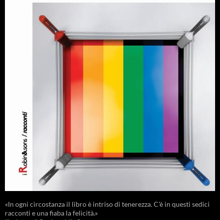
«In ogni circostanza il libro è intriso di tenerezza. C'è in questi sedici
racconti e una fiaba la felicità.»