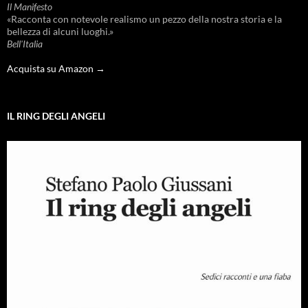
Il Manifesto
«Racconta con notevole realismo un pezzo della nostra storia e la
bellezza di alcuni luoghi.»
Bell'Italia
Acquista su Amazon →
IL RING DEGLI ANGELI