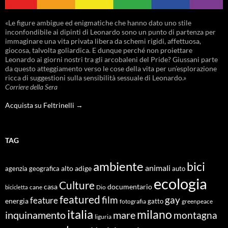
«Le figure ambigue ed enigmatiche che hanno dato uno stile
inconfondibile ai dipinti di Leonardo sono un punto di partenza per
immaginare una vita privata libera da schemi rigidi, affettuosa,
giocosa, talvolta goliardica. E dunque perché non proiettare
Leonardo ai giorni nostri tra gli arcobaleni del Pride? Giussani parte
da questo atteggiamento verso le cose della vita per un’esplorazione
ricca di suggestioni sulla sensibilità sessuale di Leonardo.»
Corriere della Sera
Acquista su Feltrinelli →
TAG
ambiente
bici
animali
alto adige
agenzia geografica
auto
ecologia
Culture
documentario
casa
cane
Dio
bicicletta
featured
film
gay
feature
energia
fotografia
gatto
greenpeace
italia
milano
inquinamento
mare
montagna
liguria