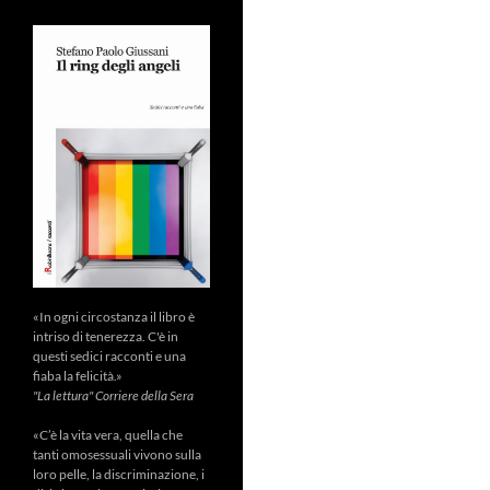
«In ogni circostanza il libro è
intriso di tenerezza. C'è in
questi sedici racconti e una
fiaba la felicità.»
"La lettura" Corriere della Sera
«C’è la vita vera, quella che
tanti omosessuali vivono sulla
loro pelle, la discriminazione, i