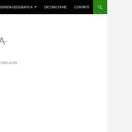
GENZIA GEOGRAFICA
DICONO DI ME
CONTATTI
A-
CINO A UN