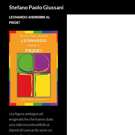
Cerca
Stefano Paolo Giussani
LEONARDO ANDREBBE AL
PRIDE?
«Le figure ambigue ed
enigmatiche che hanno dato
uno stile inconfondibile ai
dipinti di Leonardo sono un