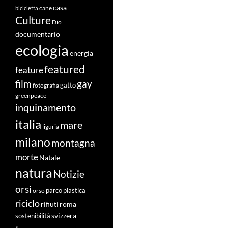
casa
cane
bicicletta
Culture
Dio
documentario
ecologia
energia
featured
feature
film
gay
fotografia
gatto
greenpeace
inquinamento
italia
mare
liguria
milano
montagna
morte
Natale
natura
Notizie
orsi
orso
parco
plastica
riciclo
roma
rifiuti
svizzera
sostenibilità