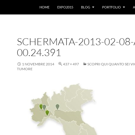
VAI AL CONTENUTO
HOME
EXPO2015
BLOG
PORTFOLIO
A
SCHERMATA-2013-02-08-
00.24.391
1 NOVEMBRE 2014
437 × 497
SCOPRI QUI QUANTO SEI VI
TUMORE