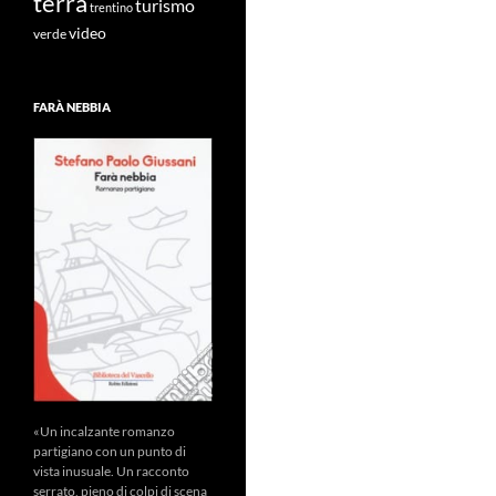
terra
turismo
trentino
video
verde
FARÀ NEBBIA
«Un incalzante romanzo
partigiano con un punto di
vista inusuale. Un racconto
serrato, pieno di colpi di scena