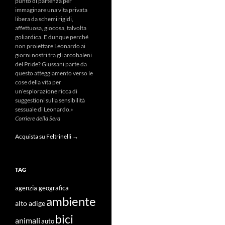
punto di partenza per
immaginare una vita privata
libera da schemi rigidi,
affettuosa, giocosa, talvolta
goliardica. E dunque perché
non proiettare Leonardo ai
giorni nostri tra gli arcobaleni
del Pride? Giussani parte da
questo atteggiamento verso le
cose della vita per
un’esplorazione ricca di
suggestioni sulla sensibilità
sessuale di Leonardo.»
Corriere della Sera
Acquista su Feltrinelli →
TAG
agenzia geografica
ambiente
alto adige
bici
animali
auto