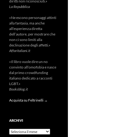
diritti non riconosciuti.»
La Repubblica
«Ne escono personaggi attinti
alla fantasia, ma anche
all’esperienza diretta
dell’autore, per mostrare che
non ci sono limiti alla
declinazione degli affetti.»
Affaritaliani.it
«Il libro vuole dire un no
convinto all’omofobia e nasce
dal primo crowdfunding
italiano dedicato a racconti
LGBT.»
Booksblog.it
Acquista su Feltrinelli →
ARCHIVI
Archivi