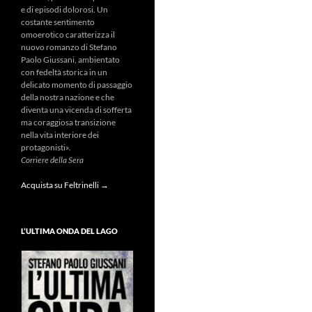
e di episodi dolorosi. Un
costante sentimento
omoerotico caratterizza il
nuovo romanzo di Stefano
Paolo Giussani, ambientato
con fedeltà storica in un
delicato momento di passaggio
della nostra nazione e che
diventa una vicenda di sofferta
ma coraggiosa transizione
nella vita interiore dei
protagonisti».
Corriere della Sera
Acquista su Feltrinelli →
L’ULTIMA ONDA DEL LAGO