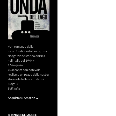
«Un romanzo dalla
inconfondibile dolcezza, una
ricognizione storico onirica
nell'Italia del 1944.»
Il Manifesto
«Racconta con notevole
realismo un pezzo della nostra
storia e la bellezza di alcuni
luoghi.»
Bell'Italia
Acquista su Amazon →
IL RING DEGLI ANGELI