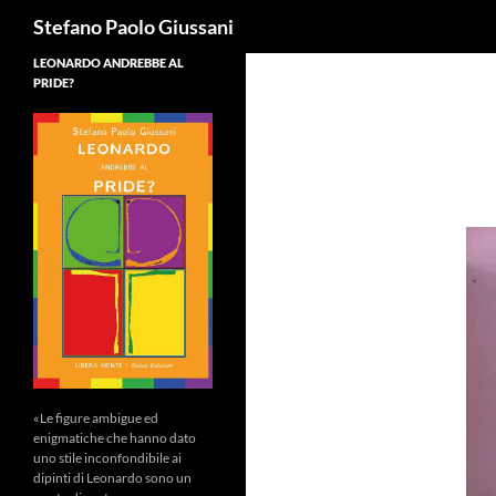
Cerca
Stefano Paolo Giussani
LEONARDO ANDREBBE AL
PRIDE?
«Le figure ambigue ed
enigmatiche che hanno dato
uno stile inconfondibile ai
dipinti di Leonardo sono un