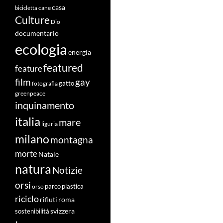
casa
cane
bicicletta
Culture
Dio
documentario
ecologia
energia
featured
feature
film
gay
fotografia
gatto
greenpeace
inquinamento
italia
mare
liguria
milano
montagna
morte
Natale
natura
Notizie
orsi
orso
parco
plastica
riciclo
roma
rifiuti
svizzera
sostenibilità