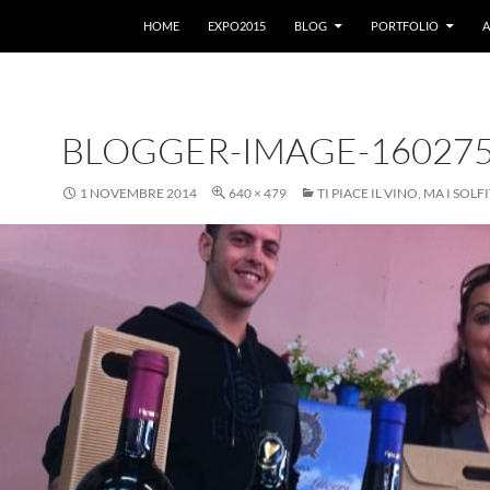
VAI AL CONTENUTO
HOME
EXPO2015
BLOG
PORTFOLIO
A
BLOGGER-IMAGE-16027
1 NOVEMBRE 2014
640 × 479
TI PIACE IL VINO, MA I SOLFI