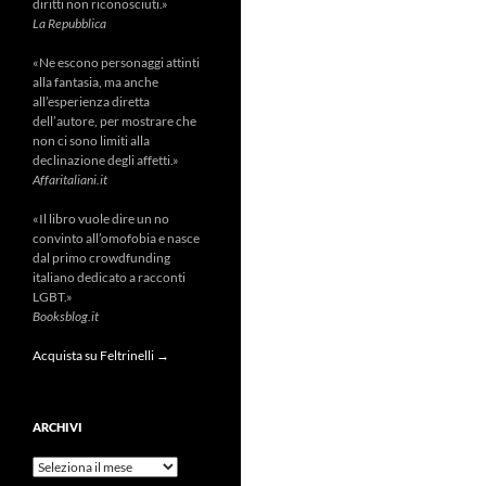
diritti non riconosciuti.»
La Repubblica
«Ne escono personaggi attinti
alla fantasia, ma anche
all’esperienza diretta
dell’autore, per mostrare che
non ci sono limiti alla
declinazione degli affetti.»
Affaritaliani.it
«Il libro vuole dire un no
convinto all’omofobia e nasce
dal primo crowdfunding
italiano dedicato a racconti
LGBT.»
Booksblog.it
Acquista su Feltrinelli →
ARCHIVI
Archivi