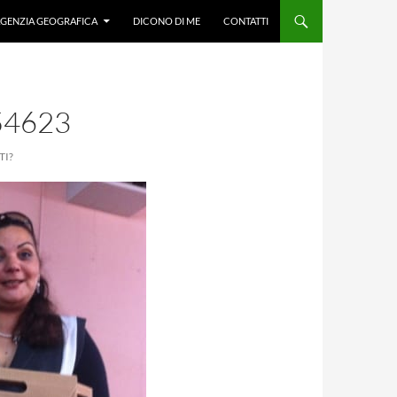
GENZIA GEOGRAFICA
DICONO DI ME
CONTATTI
54623
TI?