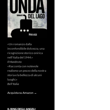
«Un romanzo dalla
inconfondibile dolcezza, una
ricognizione storico onirica
nell'Italia del 1944.»
Il Manifesto
«Racconta con notevole
realismo un pezzo della nostra
storia e la bellezza di alcuni
luoghi.»
Bell'Italia
Acquista su Amazon →
IL RING DEGLI ANGELI