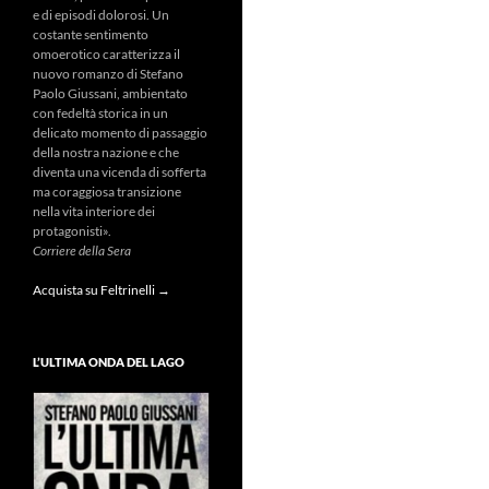
e di episodi dolorosi. Un
costante sentimento
omoerotico caratterizza il
nuovo romanzo di Stefano
Paolo Giussani, ambientato
con fedeltà storica in un
delicato momento di passaggio
della nostra nazione e che
diventa una vicenda di sofferta
ma coraggiosa transizione
nella vita interiore dei
protagonisti».
Corriere della Sera
Acquista su Feltrinelli →
L’ULTIMA ONDA DEL LAGO