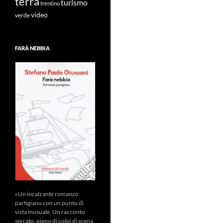
terra
turismo
trentino
video
verde
FARÀ NEBBIA
«Un incalzante romanzo
partigiano con un punto di
vista inusuale. Un racconto
serrato, pieno di colpi di scena