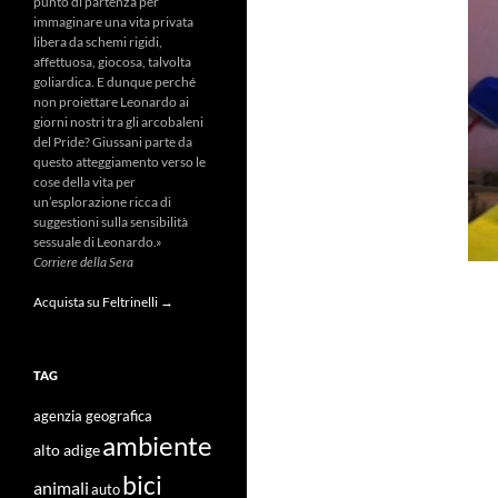
punto di partenza per
immaginare una vita privata
libera da schemi rigidi,
affettuosa, giocosa, talvolta
goliardica. E dunque perché
non proiettare Leonardo ai
giorni nostri tra gli arcobaleni
del Pride? Giussani parte da
questo atteggiamento verso le
cose della vita per
un’esplorazione ricca di
suggestioni sulla sensibilità
sessuale di Leonardo.»
Corriere della Sera
Acquista su Feltrinelli →
TAG
agenzia geografica
ambiente
alto adige
bici
animali
auto