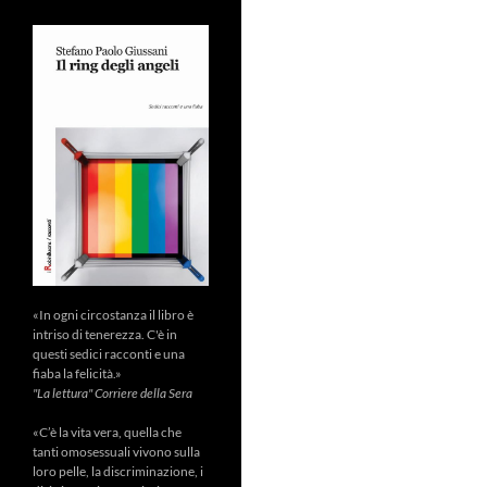
«In ogni circostanza il libro è
intriso di tenerezza. C'è in
questi sedici racconti e una
fiaba la felicità.»
"La lettura" Corriere della Sera
«C’è la vita vera, quella che
tanti omosessuali vivono sulla
loro pelle, la discriminazione, i