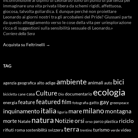
inconfondibile ai dipinti di Leonardo sono un punto di partenza per
immaginare una vita privata libera da schemi rigidi, affettuosa,
giocosa, talvolta goliardica. E dunque perché non proiettare
Leonardo ai giorni nostri tra gli arcobaleni del Pride? Giussani parte
da questo atteggiamento verso le cose della vita per un’esplorazione
ricca di suggestioni sulla sensibilità sessuale di Leonardo.»
Corriere della Sera
Acquista su Feltrinelli →
TAG
ambiente
bici
animali
alto adige
agenzia geografica
auto
ecologia
Culture
documentario
casa
cane
Dio
bicicletta
featured
film
gay
feature
energia
fotografia
gatto
greenpeace
italia
milano
inquinamento
mare
montagna
liguria
natura
Notizie
orsi
riciclo
morte
Natale
orso
parco
plastica
terra
turismo
roma
svizzera
video
rifiuti
sostenibilità
verde
trentino