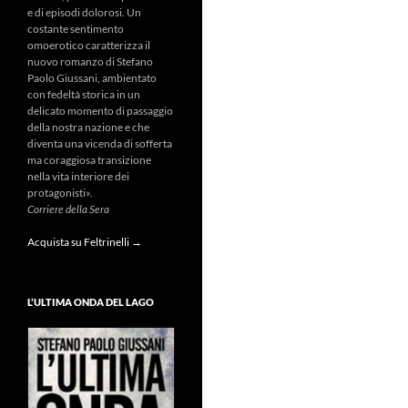
e di episodi dolorosi. Un
costante sentimento
omoerotico caratterizza il
nuovo romanzo di Stefano
Paolo Giussani, ambientato
con fedeltà storica in un
delicato momento di passaggio
della nostra nazione e che
diventa una vicenda di sofferta
ma coraggiosa transizione
nella vita interiore dei
protagonisti».
Corriere della Sera
Acquista su Feltrinelli →
L’ULTIMA ONDA DEL LAGO