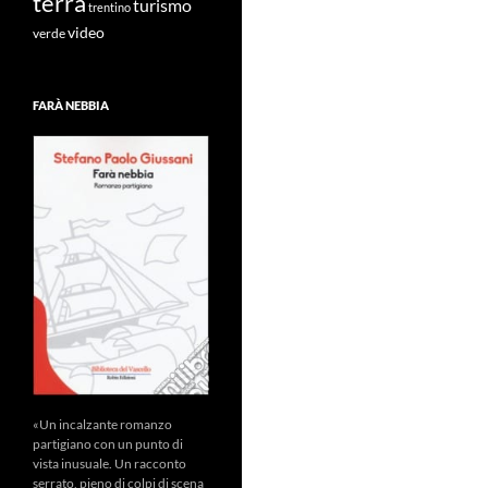
terra
turismo
trentino
video
verde
FARÀ NEBBIA
«Un incalzante romanzo
partigiano con un punto di
vista inusuale. Un racconto
serrato, pieno di colpi di scena