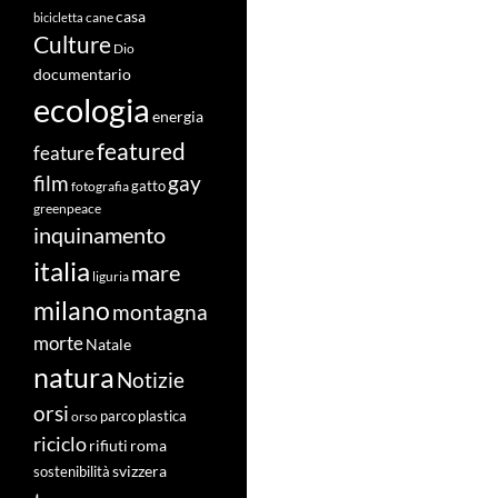
casa
cane
bicicletta
Culture
Dio
documentario
ecologia
energia
featured
feature
film
gay
fotografia
gatto
greenpeace
inquinamento
italia
mare
liguria
milano
montagna
morte
Natale
natura
Notizie
orsi
orso
parco
plastica
riciclo
roma
rifiuti
svizzera
sostenibilità