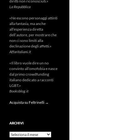
diritti non riconosciuti.»
La Repubblica
«Ne escono personaggi attinti
alla fantasia, ma anche
all’esperienza diretta
dell’autore, per mostrare che
non ci sono limiti alla
declinazione degli affetti.»
Affaritaliani.it
«Il libro vuole dire un no
convinto all’omofobia e nasce
dal primo crowdfunding
italiano dedicato a racconti
LGBT.»
Booksblog.it
Acquista su Feltrinelli →
ARCHIVI
Archivi