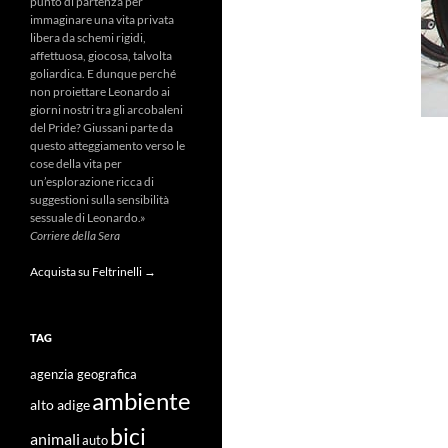
punto di partenza per
immaginare una vita privata
libera da schemi rigidi,
affettuosa, giocosa, talvolta
goliardica. E dunque perché
non proiettare Leonardo ai
giorni nostri tra gli arcobaleni
del Pride? Giussani parte da
questo atteggiamento verso le
cose della vita per
un’esplorazione ricca di
suggestioni sulla sensibilità
sessuale di Leonardo.»
Corriere della Sera
Acquista su Feltrinelli →
TAG
agenzia geografica
ambiente
alto adige
bici
animali
auto