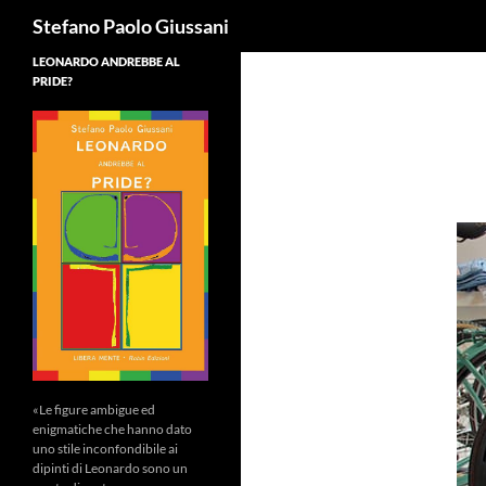
Cerca
Stefano Paolo Giussani
LEONARDO ANDREBBE AL
PRIDE?
«Le figure ambigue ed
enigmatiche che hanno dato
uno stile inconfondibile ai
dipinti di Leonardo sono un