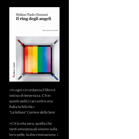
«In ogni circostanza il libro è
intriso di tenerezza. C'è in
questi sedici racconti e una
fiaba la felicità.»
"La lettura" Corriere della Sera
«C’è la vita vera, quella che
tanti omosessuali vivono sulla
loro pelle, la discriminazione, i