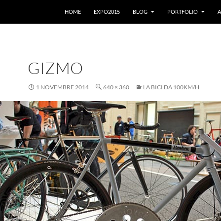
VAI AL CONTENUTO
HOME
EXPO2015
BLOG
PORTFOLIO
A
GIZMO
1 NOVEMBRE 2014
640 × 360
LA BICI DA 100KM/H