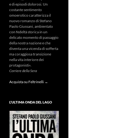
e di episodi dolorosi. Un
costante sentimento
omoerotico caratterizza il
nuovo romanzo di Stefano
Paolo Giussani, ambientato
con fedeltà storica in un
delicato momento di passaggio
della nostra nazione e che
diventa una vicenda di sofferta
ma coraggiosa transizione
nella vita interiore dei
protagonisti».
Corriere della Sera
Acquista su Feltrinelli →
L’ULTIMA ONDA DEL LAGO