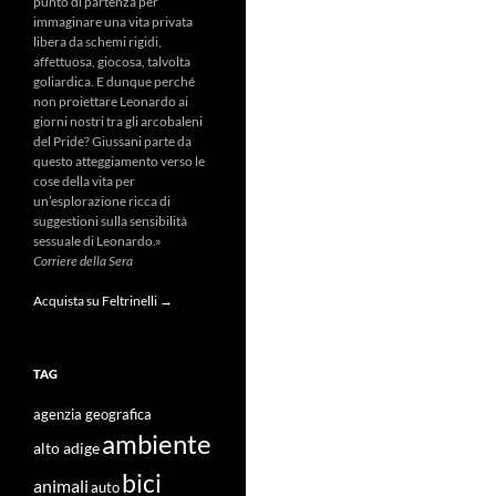
punto di partenza per
immaginare una vita privata
libera da schemi rigidi,
affettuosa, giocosa, talvolta
goliardica. E dunque perché
non proiettare Leonardo ai
giorni nostri tra gli arcobaleni
del Pride? Giussani parte da
questo atteggiamento verso le
cose della vita per
un’esplorazione ricca di
suggestioni sulla sensibilità
sessuale di Leonardo.»
Corriere della Sera
Acquista su Feltrinelli →
TAG
agenzia geografica
ambiente
alto adige
bici
animali
auto