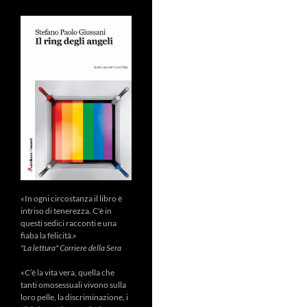
«In ogni circostanza il libro è
intriso di tenerezza. C'è in
questi sedici racconti e una
fiaba la felicità.»
"La lettura" Corriere della Sera
«C’è la vita vera, quella che
tanti omosessuali vivono sulla
loro pelle, la discriminazione, i