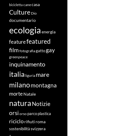
casa
cane
bicicletta
Culture
Dio
documentario
ecologia
energia
featured
feature
film
gay
fotografia
gatto
greenpeace
inquinamento
italia
mare
liguria
milano
montagna
morte
Natale
natura
Notizie
orsi
orso
parco
plastica
riciclo
roma
rifiuti
svizzera
sostenibilità