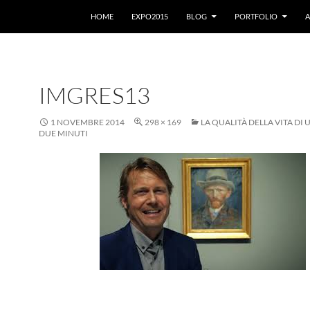
VAI AL CONTENUTO
HOME
EXPO2015
BLOG
PORTFOLIO
A
IMGRES13
1 NOVEMBRE 2014
298 × 169
LA QUALITÀ DELLA VITA DI 
DUE MINUTI