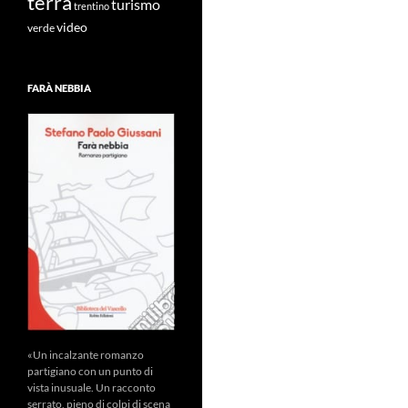
terra
turismo
trentino
video
verde
FARÀ NEBBIA
«Un incalzante romanzo
partigiano con un punto di
vista inusuale. Un racconto
serrato, pieno di colpi di scena