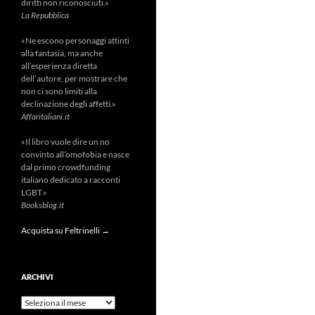
diritti non riconosciuti.»
La Repubblica
«Ne escono personaggi attinti
alla fantasia, ma anche
all’esperienza diretta
dell’autore, per mostrare che
non ci sono limiti alla
declinazione degli affetti.»
Affaritaliani.it
«Il libro vuole dire un no
convinto all’omofobia e nasce
dal primo crowdfunding
italiano dedicato a racconti
LGBT.»
Booksblog.it
Acquista su Feltrinelli →
ARCHIVI
Archivi