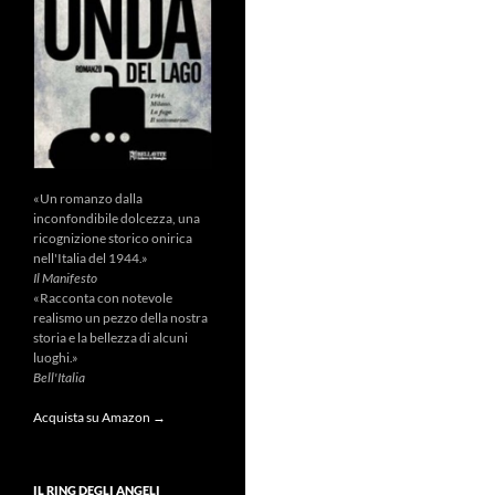
«Un romanzo dalla
inconfondibile dolcezza, una
ricognizione storico onirica
nell'Italia del 1944.»
Il Manifesto
«Racconta con notevole
realismo un pezzo della nostra
storia e la bellezza di alcuni
luoghi.»
Bell'Italia
Acquista su Amazon →
IL RING DEGLI ANGELI