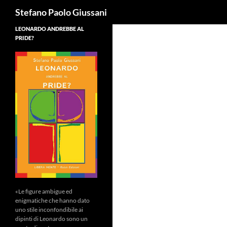
Cerca
Stefano Paolo Giussani
LEONARDO ANDREBBE AL
PRIDE?
«Le figure ambigue ed
enigmatiche che hanno dato
uno stile inconfondibile ai
dipinti di Leonardo sono un