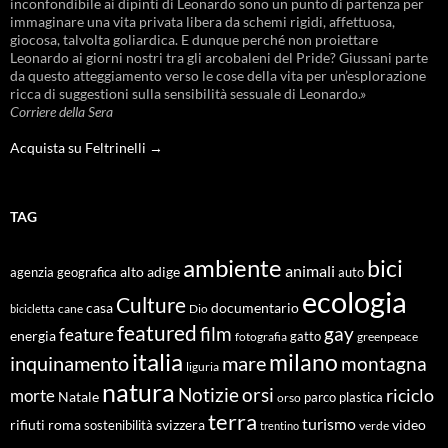
inconfondibile ai dipinti di Leonardo sono un punto di partenza per
immaginare una vita privata libera da schemi rigidi, affettuosa,
giocosa, talvolta goliardica. E dunque perché non proiettare
Leonardo ai giorni nostri tra gli arcobaleni del Pride? Giussani parte
da questo atteggiamento verso le cose della vita per un’esplorazione
ricca di suggestioni sulla sensibilità sessuale di Leonardo.»
Corriere della Sera
Acquista su Feltrinelli →
TAG
ambiente
bici
animali
alto adige
agenzia geografica
auto
ecologia
Culture
documentario
casa
cane
Dio
bicicletta
featured
film
gay
feature
energia
fotografia
gatto
greenpeace
italia
milano
inquinamento
mare
montagna
liguria
natura
Notizie
orsi
riciclo
morte
Natale
orso
parco
plastica
terra
turismo
roma
svizzera
video
rifiuti
sostenibilità
verde
trentino