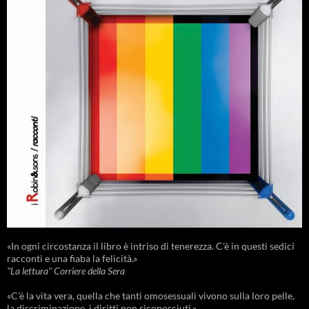
«In ogni circostanza il libro è intriso di tenerezza. C'è in questi sedici
racconti e una fiaba la felicità.»
"La lettura" Corriere della Sera
«C’è la vita vera, quella che tanti omosessuali vivono sulla loro pelle,
la discriminazione, i diritti non riconosciuti.»