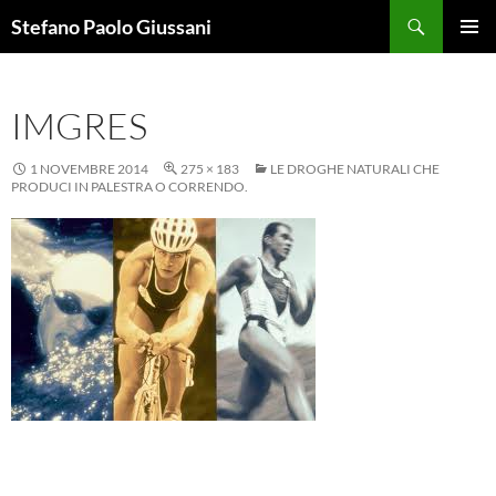
Vai
Cerca
Stefano Paolo Giussani
al
MENU
contenuto
PRINCI
IMGRES
1 NOVEMBRE 2014
275 × 183
LE DROGHE NATURALI CHE
PRODUCI IN PALESTRA O CORRENDO.