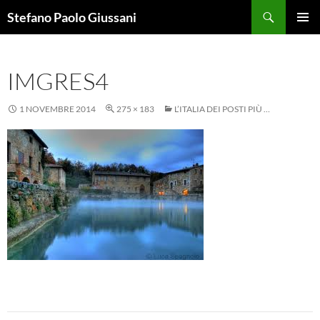
Vai
Cerca
Stefano Paolo Giussani
al
MENU
contenuto
PRINCI
IMGRES4
1 NOVEMBRE 2014
275 × 183
L’ITALIA DEI POSTI PIÙ …