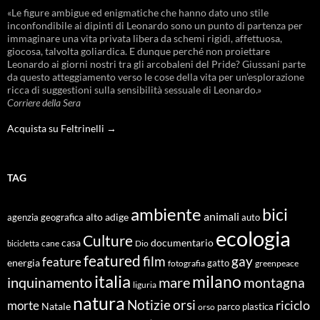
«Le figure ambigue ed enigmatiche che hanno dato uno stile
inconfondibile ai dipinti di Leonardo sono un punto di partenza per
immaginare una vita privata libera da schemi rigidi, affettuosa,
giocosa, talvolta goliardica. E dunque perché non proiettare
Leonardo ai giorni nostri tra gli arcobaleni del Pride? Giussani parte
da questo atteggiamento verso le cose della vita per un’esplorazione
ricca di suggestioni sulla sensibilità sessuale di Leonardo.»
Corriere della Sera
Acquista su Feltrinelli →
TAG
ambiente
bici
animali
alto adige
agenzia geografica
auto
ecologia
Culture
documentario
casa
cane
Dio
bicicletta
featured
film
gay
feature
energia
fotografia
gatto
greenpeace
italia
milano
inquinamento
mare
montagna
liguria
natura
Notizie
orsi
riciclo
morte
Natale
orso
parco
plastica