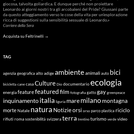
giocosa, talvolta goliardica. E dunque perché non proiettare
Leonardo ai giorni nostri tra gli arcobaleni del Pride? Giussani parte
da questo atteggiamento verso le cose della vita per un’esplorazione
ricca di suggestioni sulla sensibilità sessuale di Leonardo.»
Corriere della Sera
Acquista su Feltrinelli →
TAG
ambiente
bici
animali
alto adige
agenzia geografica
auto
ecologia
Culture
documentario
casa
cane
Dio
bicicletta
featured
film
gay
feature
energia
fotografia
gatto
greenpeace
italia
milano
inquinamento
mare
montagna
liguria
natura
Notizie
orsi
riciclo
morte
Natale
orso
parco
plastica
terra
turismo
roma
svizzera
video
rifiuti
sostenibilità
verde
trentino