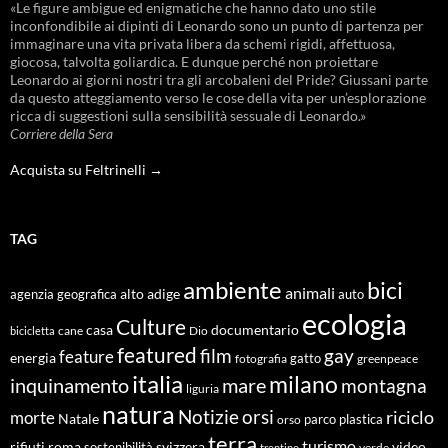
«Le figure ambigue ed enigmatiche che hanno dato uno stile
inconfondibile ai dipinti di Leonardo sono un punto di partenza per
immaginare una vita privata libera da schemi rigidi, affettuosa,
giocosa, talvolta goliardica. E dunque perché non proiettare
Leonardo ai giorni nostri tra gli arcobaleni del Pride? Giussani parte
da questo atteggiamento verso le cose della vita per un’esplorazione
ricca di suggestioni sulla sensibilità sessuale di Leonardo.»
Corriere della Sera
Acquista su Feltrinelli →
TAG
ambiente
bici
animali
alto adige
agenzia geografica
auto
ecologia
Culture
documentario
casa
cane
Dio
bicicletta
featured
film
gay
feature
energia
fotografia
gatto
greenpeace
italia
milano
inquinamento
mare
montagna
liguria
natura
Notizie
orsi
riciclo
morte
Natale
orso
parco
plastica
terra
turismo
roma
svizzera
video
rifiuti
sostenibilità
verde
trentino