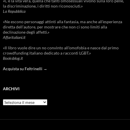
«C’è la vita vera, quella che tanti omosessuali vivono sulla loro pelle,
la discriminazione, i diritti non riconosciuti.»
La Repubblica
«Ne escono personaggi attinti alla fantasia, ma anche all’esperienza
diretta dell’autore, per mostrare che non ci sono limiti alla
declinazione degli affetti.»
Affaritaliani.it
«Il libro vuole dire un no convinto all’omofobia e nasce dal primo
crowdfunding italiano dedicato a racconti LGBT.»
Booksblog.it
Acquista su Feltrinelli →
ARCHIVI
Archivi