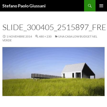
Vai
Cerca
Stefano Paolo Giussani
al
MENU
contenuto
PRINCI
SLIDE_300405_2515897_FRE
1 NOVEMBRE 2014
480 × 230
UNA CASA LOW BUDGET NEL
VERDE