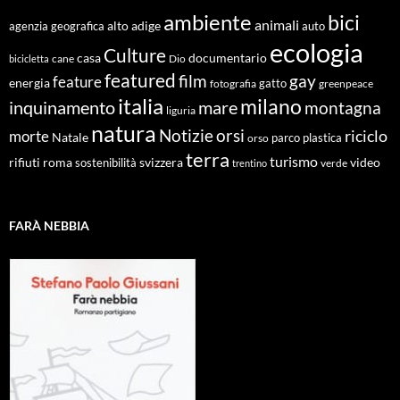
ambiente
bici
animali
alto adige
agenzia geografica
auto
ecologia
Culture
documentario
casa
cane
Dio
bicicletta
featured
film
gay
feature
energia
fotografia
gatto
greenpeace
italia
milano
inquinamento
mare
montagna
liguria
natura
Notizie
orsi
riciclo
morte
Natale
orso
parco
plastica
terra
turismo
roma
svizzera
video
rifiuti
sostenibilità
verde
trentino
FARÀ NEBBIA