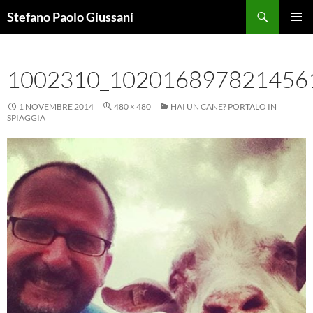
Vai
Cerca
Stefano Paolo Giussani
al
MENU
contenuto
PRINCI
1002310_102016897821456
1 NOVEMBRE 2014
480 × 480
HAI UN CANE? PORTALO IN
SPIAGGIA