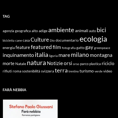
TAG
ambiente
bici
animali
alto adige
agenzia geografica
auto
ecologia
Culture
documentario
casa
cane
Dio
bicicletta
featured
film
gay
feature
energia
fotografia
gatto
greenpeace
italia
milano
inquinamento
mare
montagna
liguria
natura
Notizie
orsi
riciclo
morte
Natale
orso
parco
plastica
terra
turismo
roma
svizzera
video
rifiuti
sostenibilità
verde
trentino
FARÀ NEBBIA