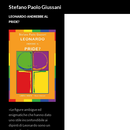
Cerca
Stefano Paolo Giussani
LEONARDO ANDREBBE AL
PRIDE?
«Le figure ambigue ed
enigmatiche che hanno dato
uno stile inconfondibile ai
dipinti di Leonardo sono un