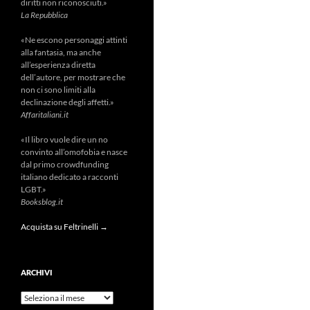
diritti non riconosciuti.»
La Repubblica
«Ne escono personaggi attinti
alla fantasia, ma anche
all’esperienza diretta
dell’autore, per mostrare che
non ci sono limiti alla
declinazione degli affetti.»
Affaritaliani.it
«Il libro vuole dire un no
convinto all’omofobia e nasce
dal primo crowdfunding
italiano dedicato a racconti
LGBT.»
Booksblog.it
Acquista su Feltrinelli →
ARCHIVI
Archivi