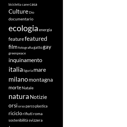
casa
cane
bicicletta
Culture
Dio
documentario
ecologia
energia
featured
feature
film
gay
fotografia
gatto
greenpeace
inquinamento
italia
mare
liguria
milano
montagna
morte
Natale
natura
Notizie
orsi
orso
parco
plastica
riciclo
roma
rifiuti
svizzera
sostenibilità