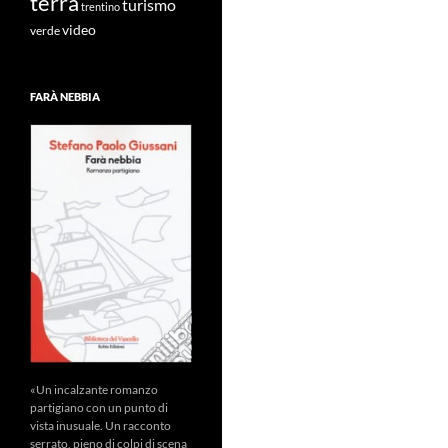
terra
turismo
trentino
video
verde
FARÀ NEBBIA
«Un incalzante romanzo
partigiano con un punto di
vista inusuale. Un racconto
serrato, pieno di colpi di scena