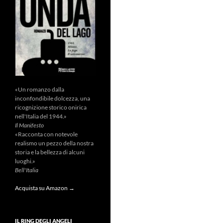
«Un romanzo dalla
inconfondibile dolcezza, una
ricognizione storico onirica
nell'Italia del 1944.»
Il Manifesto
«Racconta con notevole
realismo un pezzo della nostra
storia e la bellezza di alcuni
luoghi.»
Bell'Italia
Acquista su Amazon →
IL RING DEGLI ANGELI