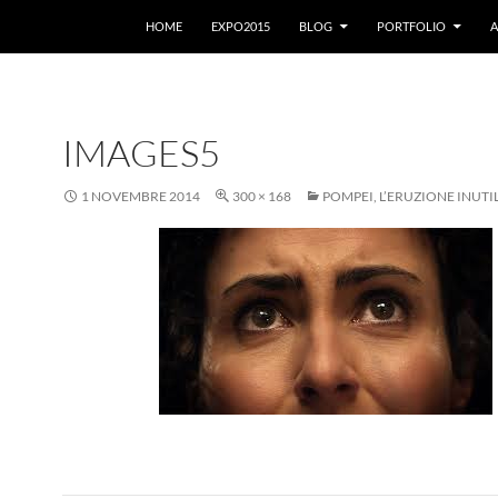
VAI AL CONTENUTO
HOME
EXPO2015
BLOG
PORTFOLIO
A
IMAGES5
1 NOVEMBRE 2014
300 × 168
POMPEI, L’ERUZIONE INUTI