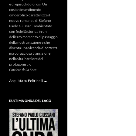
e di episodi dolorosi. Un
costante sentimento
omoerotico caratterizza il
nuovo romanzo di Stefano
Paolo Giussani, ambientato
con fedeltà storica in un
delicato momento di passaggio
della nostra nazione e che
diventa una vicenda di sofferta
ma coraggiosa transizione
nella vita interiore dei
protagonisti».
Corriere della Sera
Acquista su Feltrinelli →
L’ULTIMA ONDA DEL LAGO