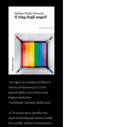
«In ogni circostanza il libro è
intriso di tenerezza. C'è in
questi sedici racconti e una
fiaba la felicità.»
"La lettura" Corriere della Sera
«C’è la vita vera, quella che
tanti omosessuali vivono sulla
loro pelle, la discriminazione, i