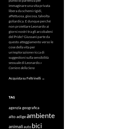
punto di partenza per
immaginare una vita privata
libera da schemi rigidi,
affettuosa, giocosa, talvolta
goliardica. E dunque perché
non proiettare Leonardo ai
giorni nostri tra gli arcobaleni
del Pride? Giussani parte da
questo atteggiamento verso le
cose della vita per
un’esplorazione ricca di
suggestioni sulla sensibilità
sessuale di Leonardo.»
Corriere della Sera
Acquista su Feltrinelli →
TAG
agenzia geografica
ambiente
alto adige
bici
animali
auto