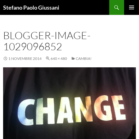
Vai
Cerca
Stefano Paolo Giussani
al
MENU
contenuto
PRINCI
BLOGGER-IMAGE-
1029096852
1 NOVEMBRE 2014
640 × 480
CAMBIA!