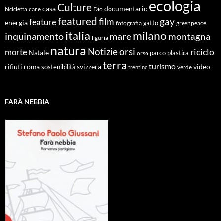
ecologia
Culture
documentario
casa
cane
Dio
bicicletta
featured
film
gay
feature
energia
fotografia
gatto
greenpeace
italia
milano
inquinamento
mare
montagna
liguria
natura
Notizie
orsi
riciclo
morte
Natale
orso
parco
plastica
terra
turismo
roma
svizzera
video
rifiuti
sostenibilità
verde
trentino
FARÀ NEBBIA