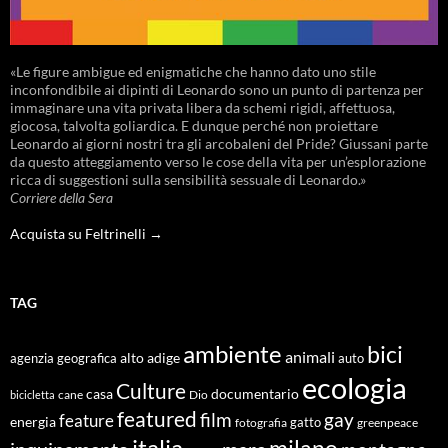
«Le figure ambigue ed enigmatiche che hanno dato uno stile
inconfondibile ai dipinti di Leonardo sono un punto di partenza per
immaginare una vita privata libera da schemi rigidi, affettuosa,
giocosa, talvolta goliardica. E dunque perché non proiettare
Leonardo ai giorni nostri tra gli arcobaleni del Pride? Giussani parte
da questo atteggiamento verso le cose della vita per un’esplorazione
ricca di suggestioni sulla sensibilità sessuale di Leonardo.»
Corriere della Sera
Acquista su Feltrinelli →
TAG
ambiente
bici
animali
alto adige
agenzia geografica
auto
ecologia
Culture
documentario
casa
cane
Dio
bicicletta
featured
film
gay
feature
energia
fotografia
gatto
greenpeace
italia