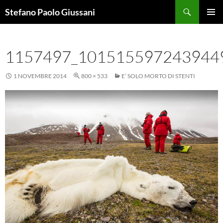
Vai
Cerca
Stefano Paolo Giussani
al
MENU
contenuto
PRINCI
1157497_101515597243944
1 NOVEMBRE 2014
800 × 533
E’ SOLO MORTO DI STENTI