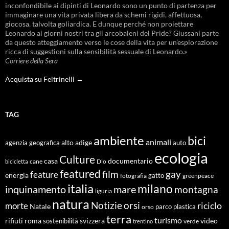
inconfondibile ai dipinti di Leonardo sono un punto di partenza per
immaginare una vita privata libera da schemi rigidi, affettuosa,
giocosa, talvolta goliardica. E dunque perché non proiettare
Leonardo ai giorni nostri tra gli arcobaleni del Pride? Giussani parte
da questo atteggiamento verso le cose della vita per un’esplorazione
ricca di suggestioni sulla sensibilità sessuale di Leonardo.»
Corriere della Sera
Acquista su Feltrinelli →
TAG
ambiente
bici
animali
alto adige
agenzia geografica
auto
ecologia
Culture
documentario
casa
cane
Dio
bicicletta
featured
film
gay
feature
energia
fotografia
gatto
greenpeace
italia
milano
inquinamento
mare
montagna
liguria
natura
Notizie
orsi
riciclo
morte
Natale
orso
parco
plastica
terra
turismo
roma
svizzera
video
rifiuti
sostenibilità
verde
trentino