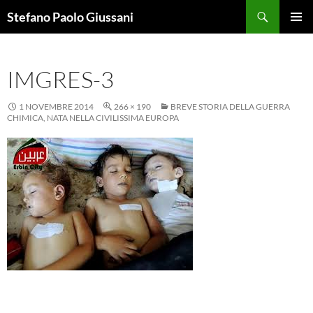
Vai
Cerca
Stefano Paolo Giussani
al
MENU
contenuto
PRINCI
IMGRES-3
1 NOVEMBRE 2014
266 × 190
BREVE STORIA DELLA GUERRA
CHIMICA, NATA NELLA CIVILISSIMA EUROPA