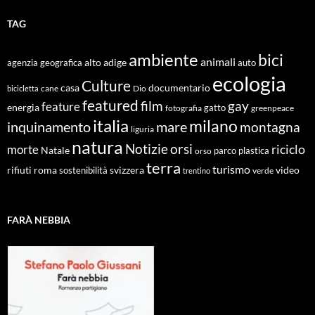
TAG
ambiente
bici
animali
alto adige
agenzia geografica
auto
ecologia
Culture
documentario
casa
cane
Dio
bicicletta
featured
film
gay
feature
energia
fotografia
gatto
greenpeace
italia
milano
inquinamento
mare
montagna
liguria
natura
Notizie
orsi
riciclo
morte
Natale
orso
parco
plastica
terra
turismo
roma
svizzera
video
rifiuti
sostenibilità
verde
trentino
FARÀ NEBBIA