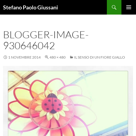
Vai
Cerca
Stefano Paolo Giussani
al
MENU
contenuto
PRINCI
BLOGGER-IMAGE-
930646042
1 NOVEMBRE 2014
480 × 480
IL SENSO DI UN FIORE GIALLO