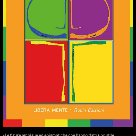
«Le figure ambigue ed enigmatiche che hanno dato uno stile