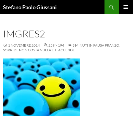
Vai
Cerca
Stefano Paolo Giussani
al
MENU
contenuto
PRINCI
IMGRES2
1 NOVEMBRE 2014
259 × 194
3 MINUTI IN PAUSA PRANZO:
SORRIDI, NON COSTA NULLA E TI ACCENDE