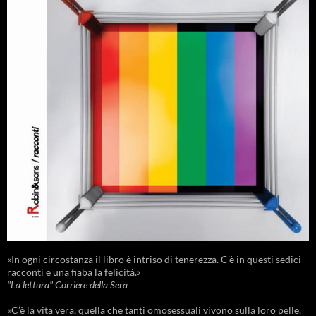
«In ogni circostanza il libro è intriso di tenerezza. C'è in questi sedici
racconti e una fiaba la felicità.»
"La lettura" Corriere della Sera
«C’è la vita vera, quella che tanti omosessuali vivono sulla loro pelle,