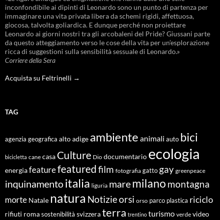
inconfondibile ai dipinti di Leonardo sono un punto di partenza per
immaginare una vita privata libera da schemi rigidi, affettuosa,
giocosa, talvolta goliardica. E dunque perché non proiettare
Leonardo ai giorni nostri tra gli arcobaleni del Pride? Giussani parte
da questo atteggiamento verso le cose della vita per un’esplorazione
ricca di suggestioni sulla sensibilità sessuale di Leonardo.»
Corriere della Sera
Acquista su Feltrinelli →
TAG
ambiente
bici
animali
alto adige
agenzia geografica
auto
ecologia
Culture
documentario
casa
cane
Dio
bicicletta
featured
film
gay
feature
energia
fotografia
gatto
greenpeace
italia
milano
inquinamento
mare
montagna
liguria
natura
Notizie
orsi
riciclo
morte
Natale
orso
parco
plastica
terra
turismo
roma
svizzera
video
rifiuti
sostenibilità
verde
trentino