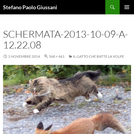
Vai
Cerca
Stefano Paolo Giussani
al
MENU
contenuto
PRINCI
SCHERMATA-2013-10-09-A-
12.22.08
1 NOVEMBRE 2014
568 × 461
IL GATTO CHE BATTE LA VOLPE