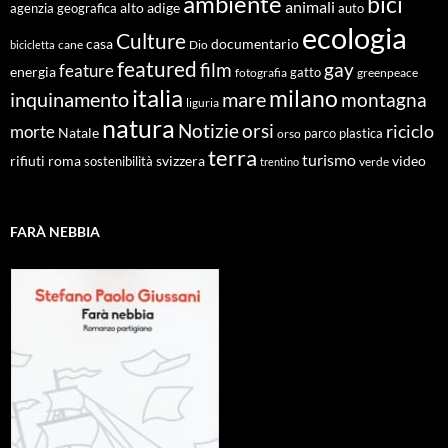
ambiente
bici
animali
alto adige
agenzia geografica
auto
ecologia
Culture
documentario
casa
cane
Dio
bicicletta
featured
film
gay
feature
energia
fotografia
gatto
greenpeace
italia
milano
inquinamento
mare
montagna
liguria
natura
Notizie
orsi
riciclo
morte
Natale
orso
parco
plastica
terra
turismo
roma
svizzera
video
rifiuti
sostenibilità
verde
trentino
FARÀ NEBBIA