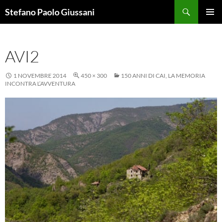
Vai
Cerca
Stefano Paolo Giussani
al
MENU
contenuto
PRINCI
AVI2
1 NOVEMBRE 2014
450 × 300
150 ANNI DI CAI, LA MEMORIA
INCONTRA L’AVVENTURA