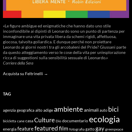
«Le figure ambigue ed enigmatiche che hanno dato uno stile
inconfondibile ai dipinti di Leonardo sono un punto di partenza per
immaginare una vita privata libera da schemi rigidi, affettuosa,
giocosa, talvolta goliardica. E dunque perché non proiettare
Leonardo ai giorni nostri tra gli arcobaleni del Pride? Giussani parte
da questo atteggiamento verso le cose della vita per un’esplorazione
ricca di suggestioni sulla sensibilità sessuale di Leonardo.»
Corriere della Sera
Acquista su Feltrinelli →
TAG
ambiente
bici
animali
alto adige
agenzia geografica
auto
ecologia
Culture
documentario
casa
cane
Dio
bicicletta
featured
film
gay
feature
energia
fotografia
gatto
greenpeace