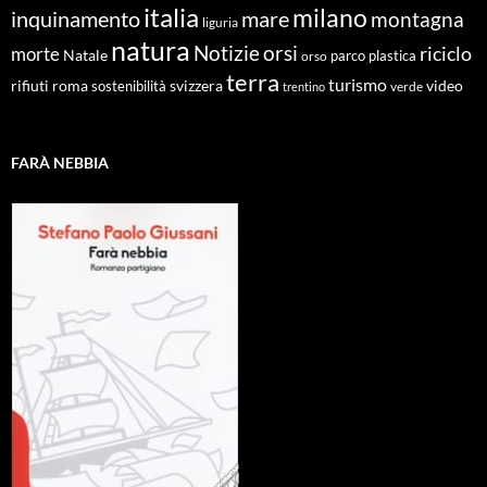
italia
milano
inquinamento
mare
montagna
liguria
natura
Notizie
orsi
riciclo
morte
Natale
orso
parco
plastica
terra
turismo
roma
svizzera
video
rifiuti
sostenibilità
verde
trentino
FARÀ NEBBIA