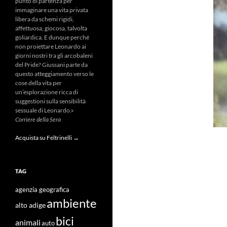
punto di partenza per
immaginare una vita privata
libera da schemi rigidi,
affettuosa, giocosa, talvolta
goliardica. E dunque perché
non proiettare Leonardo ai
giorni nostri tra gli arcobaleni
del Pride? Giussani parte da
questo atteggiamento verso le
cose della vita per
un’esplorazione ricca di
suggestioni sulla sensibilità
sessuale di Leonardo.»
Corriere della Sera
Acquista su Feltrinelli →
TAG
agenzia geografica
ambiente
alto adige
bici
animali
auto