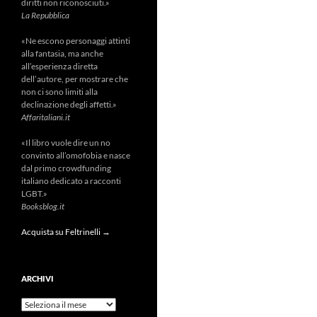
diritti non riconosciuti.»
La Repubblica
«Ne escono personaggi attinti
alla fantasia, ma anche
all’esperienza diretta
dell’autore, per mostrare che
non ci sono limiti alla
declinazione degli affetti.»
Affaritaliani.it
«Il libro vuole dire un no
convinto all’omofobia e nasce
dal primo crowdfunding
italiano dedicato a racconti
LGBT.»
Booksblog.it
Acquista su Feltrinelli →
ARCHIVI
Archivi