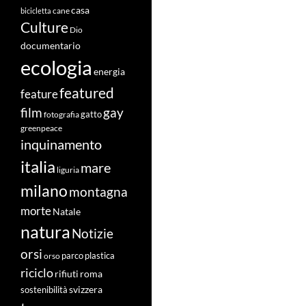
casa
cane
bicicletta
Culture
Dio
documentario
ecologia
energia
featured
feature
film
gay
fotografia
gatto
greenpeace
inquinamento
italia
mare
liguria
milano
montagna
morte
Natale
natura
Notizie
orsi
orso
parco
plastica
riciclo
roma
rifiuti
svizzera
sostenibilità