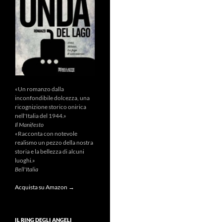
«Un romanzo dalla
inconfondibile dolcezza, una
ricognizione storico onirica
nell'Italia del 1944.»
Il Manifesto
«Racconta con notevole
realismo un pezzo della nostra
storia e la bellezza di alcuni
luoghi.»
Bell'Italia
Acquista su Amazon →
IL RING DEGLI ANGELI