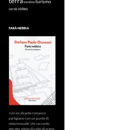
terra
turismo
trentino
video
verde
FARÀ NEBBIA
«Un incalzante romanzo
partigiano con un punto di
vista inusuale. Un racconto
serrato, pieno di colpi di scena