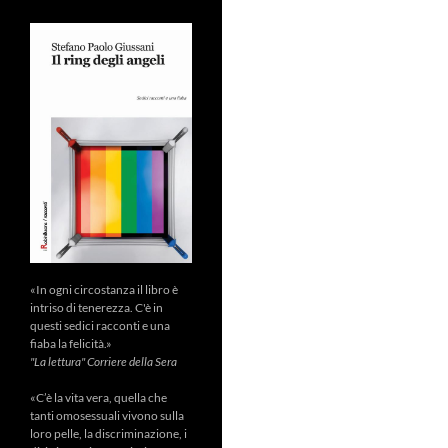
«In ogni circostanza il libro è
intriso di tenerezza. C'è in
questi sedici racconti e una
fiaba la felicità.»
"La lettura" Corriere della Sera
«C’è la vita vera, quella che
tanti omosessuali vivono sulla
loro pelle, la discriminazione, i