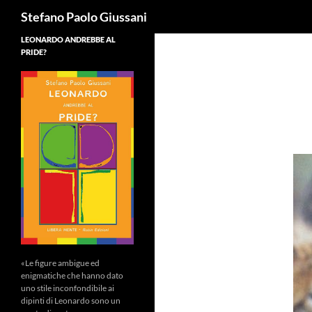
Cerca
Stefano Paolo Giussani
LEONARDO ANDREBBE AL
PRIDE?
«Le figure ambigue ed
enigmatiche che hanno dato
uno stile inconfondibile ai
dipinti di Leonardo sono un