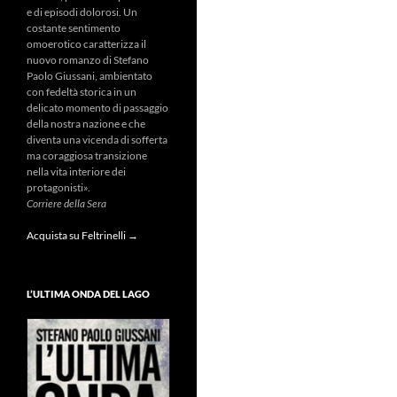
e di episodi dolorosi. Un
costante sentimento
omoerotico caratterizza il
nuovo romanzo di Stefano
Paolo Giussani, ambientato
con fedeltà storica in un
delicato momento di passaggio
della nostra nazione e che
diventa una vicenda di sofferta
ma coraggiosa transizione
nella vita interiore dei
protagonisti».
Corriere della Sera
Acquista su Feltrinelli →
L’ULTIMA ONDA DEL LAGO