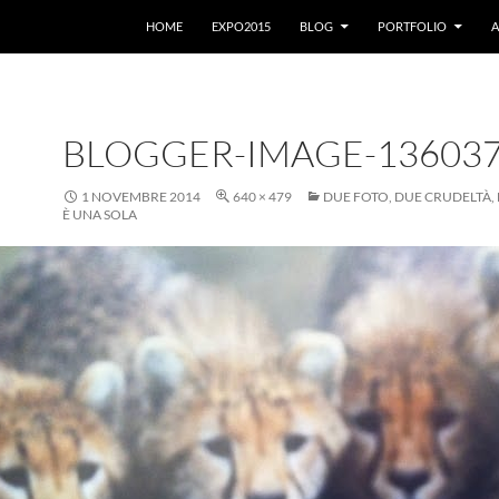
VAI AL CONTENUTO
HOME
EXPO2015
BLOG
PORTFOLIO
A
BLOGGER-IMAGE-13603
1 NOVEMBRE 2014
640 × 479
DUE FOTO, DUE CRUDELTÀ, 
È UNA SOLA