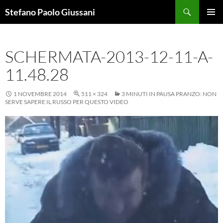
Vai
Cerca
Stefano Paolo Giussani
al
MENU
contenuto
PRINCI
SCHERMATA-2013-12-11-A-
11.48.28
1 NOVEMBRE 2014
511 × 324
3 MINUTI IN PAUSA PRANZO: NON
SERVE SAPERE IL RUSSO PER QUESTO VIDEO