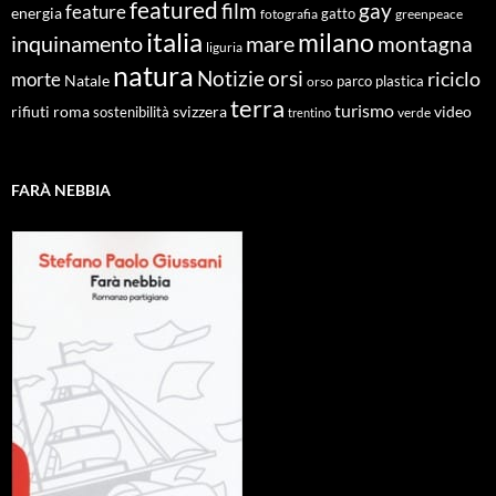
featured
film
gay
feature
energia
fotografia
gatto
greenpeace
italia
milano
inquinamento
mare
montagna
liguria
natura
Notizie
orsi
riciclo
morte
Natale
orso
parco
plastica
terra
turismo
roma
svizzera
video
rifiuti
sostenibilità
verde
trentino
FARÀ NEBBIA